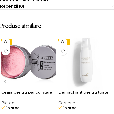
Recenzii (0)
Produse similare
-15%
-10%
Ceara pentru par cu fixare
Demachiant pentru toate
medie, Elgon 101 Aqua Wax
tipurile de ten
Biotop
Gernetic
Texture Definition
Demaquillant Douceur All
în stoc
în stoc
Skin Types Make-Up
Remover