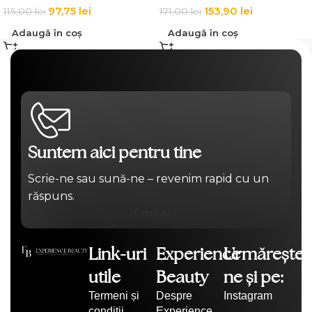
97,75
lei
153,90
lei
115,00
lei
171,00
lei
Adaugă în coș
Adaugă în coș
Suntem aici pentru tine
Scrie-ne sau sună-ne – revenim rapid cu un
răspuns.
Contact
Link-uri
Experience
Urmărește-
utile
Beauty
ne și pe:
Termeni și
Despre
Instagram
condiții
Experience