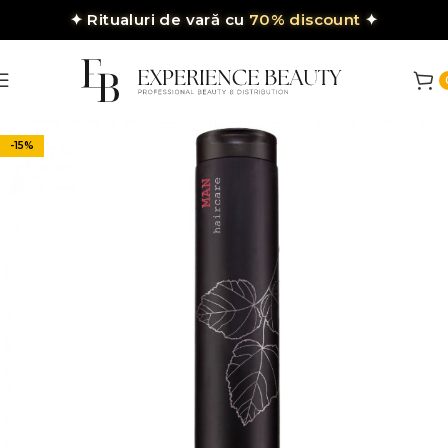
✦
Ritualuri de vară cu
70% discount
✦
-15%