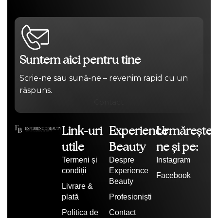
Suntem aici pentru tine
Scrie-ne sau sună-ne – revenim rapid cu un
răspuns.
Contact
Link-uri
Experience
Urmărește-
utile
Beauty
ne și pe:
Termeni și
Despre
Instagram
condiții
Experience
Facebook
Beauty
Livrare &
plată
Profesioniști
Politica de
Contact