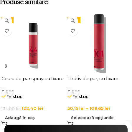
Produse similare
-9%
-15%
Ceara de par spray cu fixare
Fixativ de par, cu fixare
flexibila, Elgon Affixx 44 Flex
puternica Elgon Affixx 101
Elgon
Elgon
Hold Spray Wax
Fix It Hairspray
în stoc
în stoc
122,40
lei
50,15
lei
–
109,65
lei
134,00
lei
Adaugă în coș
Selectează opțiunile