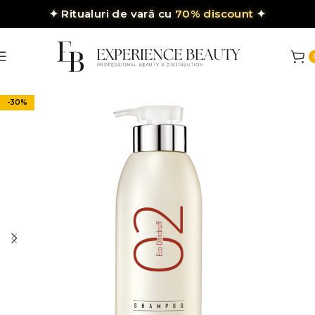
✦
Ritualuri de vară cu
70% discount
✦
-30%