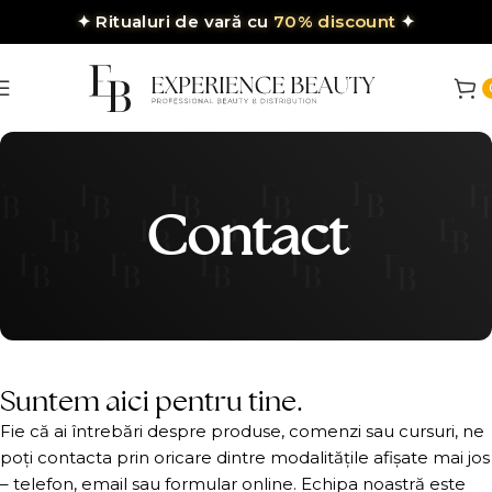
✦
Ritualuri de vară cu
70% discount
✦
Contact
Suntem aici pentru tine.
Fie că ai întrebări despre produse, comenzi sau cursuri, ne
poți contacta prin oricare dintre modalitățile afișate mai jos
– telefon, email sau formular online. Echipa noastră este