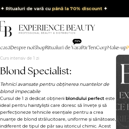
✦
Ritualuri de vară cu
până la 70% discount
✦
-70%
casă
Despre noi
Shop
Ritualuri de Vara
Păr
Ten
Corp
Make-up
P
Curs intensiv de 1 zi
Blond Specialist:
Tehnici avansate pentru obținerea nuantelor de
blond impecabile
Cursul de 1 zi dedicat obținerii
blondului perfect
este
ideal pentru hairstyliștii care doresc să învețe și să
perfecționeze tehnicile esențiale pentru a crea
nuanțe de blond strălucitoare, uniforme și sănătoase,
indiferent de tipul de păr sau istoricul chimic. Acest