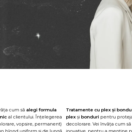
văța cum să
alegi formula
Tratamente cu plex și bondur
imic
al clientului. Înțelegerea
plex
și
bonduri
pentru protejar
olorare, vopsire, permanent)
decolorare. Vei învăța cum să
 un blond uniform și de lungă
inovative, pentru a menține p