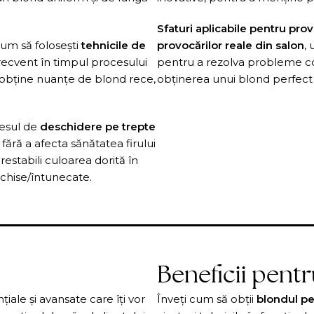
Sfaturi aplicabile pentru prov
um să folosești
tehnicile de
provocărilor reale din salon
,
frecvent în timpul procesului
pentru a rezolva probleme com
 obține nuanțe de blond rece,
obținerea unui blond perfect p
esul de
deschidere pe trepte
fără a afecta sănătatea firului
restabili culoarea dorită în
nchise/întunecate.
Beneficii pentr
țiale și avansate care îți vor
Înveți cum să obții
blondul pe