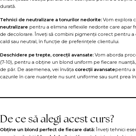
durată.
Tehnici de neutralizare a tonurilor nedorite:
Vom explora c
neutralizare
pentru a elimina reflexiile nedorite care apar 
de decolorare. Înveți să combini pigmenții corect pentru a
cald sau neutral, în funcție de preferințele clientului.
Deschidere pe trepte, corecții avansate:
Vom aborda proc
(7-10), pentru a obține un blond uniform pe fiecare nuanță, 
de păr. De asemenea, vei învăța
corecții avansate
pentru a 
cazurile în care nuanțele nu sunt uniforme sau sunt prea î
De ce să alegi acest curs?
Obține un blond perfect de fiecare dată:
Înveți tehnici esen