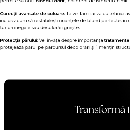
permite să obții
blondul dorit
, indiferent de istoricul chimic 
Corecții avansate de culoare:
Te vei familiariza cu tehnici a
inclusiv cum să restabilești nuanțele de blond perfecte, în c
tonuri inegale sau decolorări greșite.
Protecția părului:
Vei învăța despre importanța
tratamentel
protejează părul pe parcursul decolorării și îi mențin structu
Transformă f