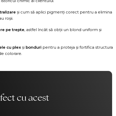
istoricul chimic al clientului.
ralizare
și cum să aplici pigmenți corect pentru a elimina
u roșii.
re pe trepte
, astfel încât să obții un blond uniform și
ele cu plex
și
bonduri
pentru a proteja și fortifica structura
de colorare.
fect cu acest