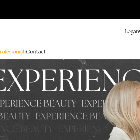
Logare
rofesioniști
Contact