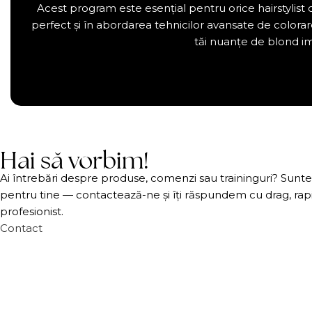
Acest program este esențial pentru orice hairstylist 
perfect și în abordarea tehnicilor avansate de colorare
tăi nuanțe de blond im
Hai să vorbim!
Ai întrebări despre produse, comenzi sau traininguri? Sunte
pentru tine — contactează-ne și îți răspundem cu drag, rapi
profesionist.
Contact