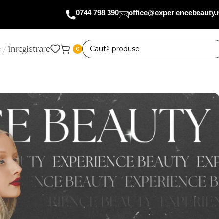
0744 798 390
office@experiencebeauty.
 / înregistrare
0