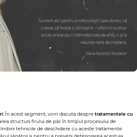
i:
În acest segment, vom discuta despre
tratamentele cu
ea structurii firului de păr în timpul procesului de
 îmbini tehnicile de deschidere cu aceste tratamente
ărul sănătos și pentru a preveni deteriorarea acestuia.