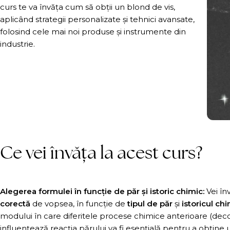
curs te va învăța cum să obții un blond de vis,
aplicând strategii personalizate și tehnici avansate,
folosind cele mai noi produse și instrumente din
industrie.
Ce vei învăța la acest curs?
Alegerea formulei în funcție de păr și istoric chimic:
Vei în
corectă
de vopsea, în funcție de
tipul de păr
și
istoricul ch
modului în care diferitele procese chimice anterioare (dec
influențează reacția părului va fi esențială pentru a obține