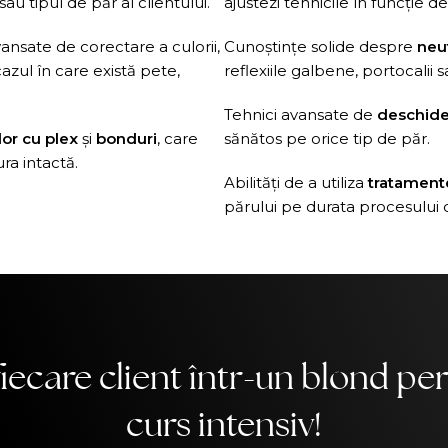
sau tipul de păr al clientului.
ajustezi tehnicile în funcție de 
vansate de corectare a culorii,
Cunoștințe solide despre
neut
azul în care există pete,
reflexiile galbene, portocalii sa
Tehnici avansate de
deschide
or cu plex
și
bonduri
, care
sănătos pe orice tip de păr.
ra intactă.
Abilități de a utiliza
tratament
părului pe durata procesului 
iecare client într-un blond per
curs intensiv!