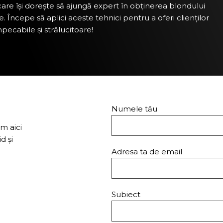
care își dorește să ajungă expert în obținerea blondului
. Începe să aplici aceste tehnici pentru a oferi clienților
pecabile și strălucitoare!
Numele tău
m aici
d și
Adresa ta de email
Subiect