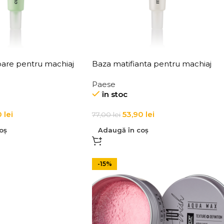
are pentru machiaj
Baza matifianta pentru machiaj
cting Make-up Base
Paese Mattifying Make-Up Base
Paese
30ml
în stoc
0
lei
53,90
lei
77,00
lei
oș
Adaugă în coș
-15%