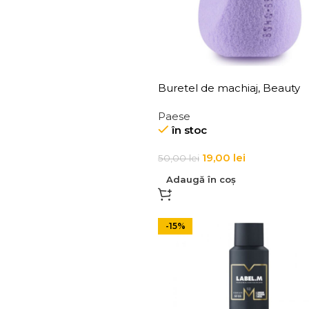
Buretel de machiaj, Beauty
Blender Paese- Boho Flat C
Paese
Liliac , Paese
în stoc
19,00
lei
50,00
lei
Adaugă în coș
-15%