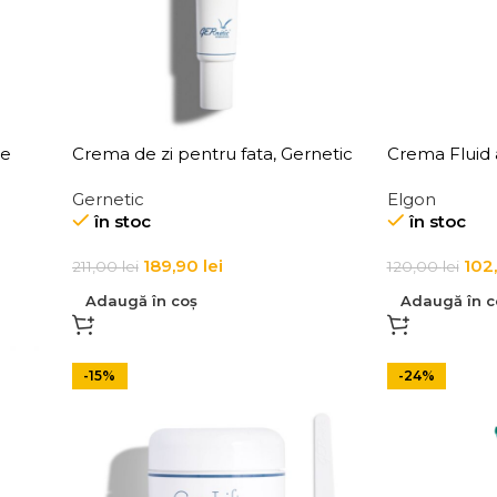
te
Crema de zi pentru fata, Gernetic
Crema Fluid a
ion
Base De Jour Marine
Elgon Affixx 4
Gernetic
Elgon
în stoc
în stoc
189,90
lei
102
211,00
lei
120,00
lei
Adaugă în coș
Adaugă în c
-15%
-24%