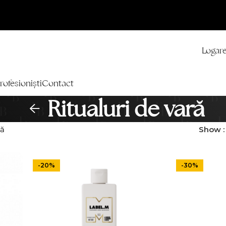
Logare
rofesioniști
Contact
Ritualuri de vară
ră
Show
-20%
-30%