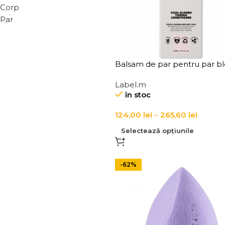
Corp
Par
Balsam de par pentru par b
vopsit Label.m Cool Blonde
Label.m
Toning Conditioner
în stoc
124,00
lei
–
265,60
lei
Selectează opțiunile
-62%