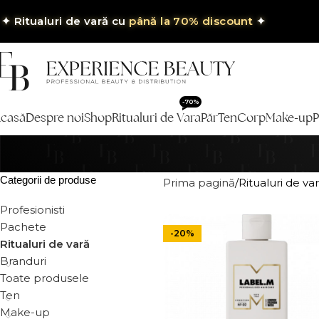
✦
Ritualuri de vară cu
până la 70% discount
✦
-70%
casă
Despre noi
Shop
Ritualuri de Vara
Păr
Ten
Corp
Make-up
P
Categorii de produse
Prima pagină
Ritualuri de va
Profesionisti
Pachete
-20%
Ritualuri de vară
Branduri
Toate produsele
Ten
Make-up