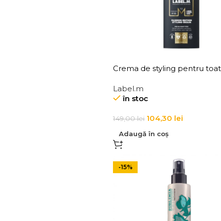
Crema de styling pentru toa
tipurile de par Label.m Fash
Label.m
Edition Styling Cream
în stoc
104,30
lei
149,00
lei
Adaugă în coș
-15%