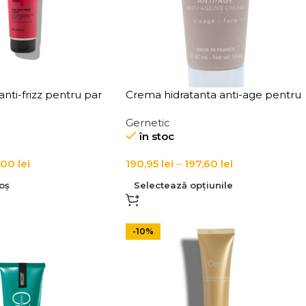
nti-frizz pentru par
Crema hidratanta anti-age pentru
 Slick Anti-Frizz Fluid
ten matur Creme Anti-Age
Gernetic
în stoc
,00
lei
190,95
lei
–
197,60
lei
oș
Selectează opțiunile
-10%