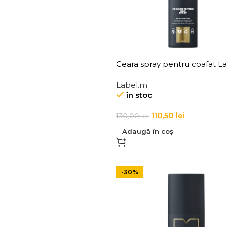
Ceara spray pentru coafat L
Fashion Edition Wax Spray
Label.m
în stoc
110,50
lei
130,00
lei
Adaugă în coș
-30%