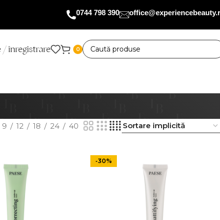
0744 798 390
office@experiencebeauty.
 / înregistrare
0
9
12
18
24
40
-30%