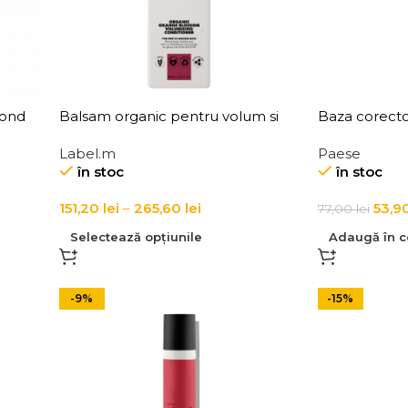
lond
Balsam organic pentru volum si
Baza corecto
revitalizarea parului fin, Label.m
Paese Corre
Label.m
Paese
Organic Orange Blossom
30ml
în stoc
în stoc
Volumising Conditioner
151,20
lei
–
265,60
lei
53,9
77,00
lei
Selectează opțiunile
Adaugă în c
-9%
-15%