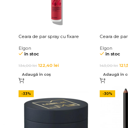
Ceara de par spray cu fixare
Ceara de par,
ut
flexibila, Elgon Affixx 44 Flex Hold
Elgon Affixx
Elgon
Elgon
Spray Wax
în stoc
în stoc
122,40
lei
121,
134,00
lei
143,00
lei
Adaugă în coș
Adaugă în c
-33%
-30%