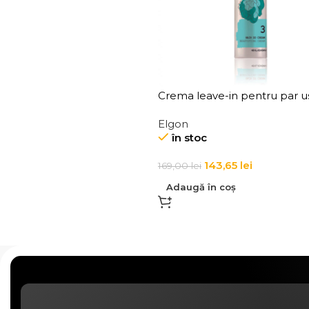
Crema leave-in pentru par u
Elgon Hair DD Cream
Elgon
în stoc
143,65
lei
169,00
lei
Adaugă în coș