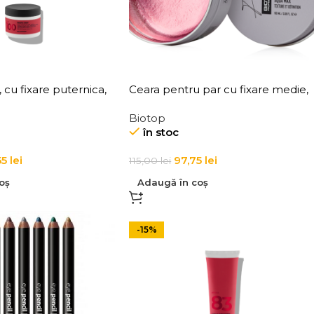
 cu fixare puternica,
Ceara pentru par cu fixare medie,
 100 Rasta Gum 100 ml
Elgon 101 Aqua Wax Texture
Biotop
Definition
în stoc
55
lei
97,75
lei
115,00
lei
oș
Adaugă în coș
-15%