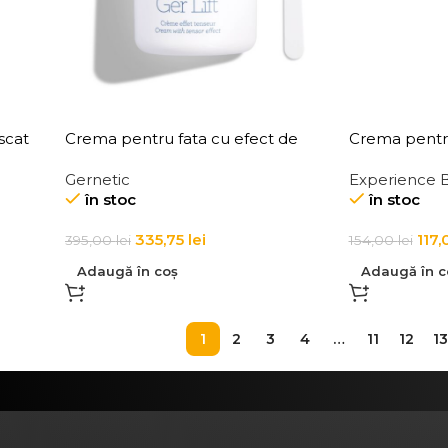
scat
Crema pentru fata cu efect de
Crema pentru
lifting Ger Lift Cream with Tensor
firului de pa
Gernetic
Experience 
Effect
Thickening 
în stoc
în stoc
335,75
lei
117
395,00
lei
154,00
lei
Adaugă în coș
Adaugă în c
1
2
3
4
…
11
12
13