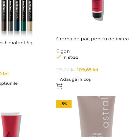
Crema de par, pentru definirea
i hidratant 5g
buclelor, Elgon Affixx 83 Curl
Elgon
Creator Cream
în stoc
109,65
lei
129,00
lei
50
lei
Adaugă în coș
pțiunile
-5%