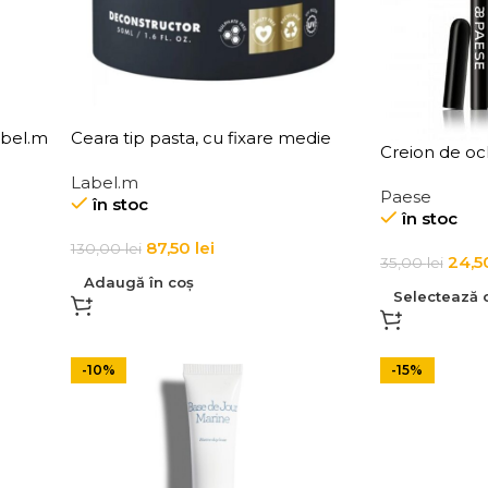
abel.m
Ceara tip pasta, cu fixare medie
Creion de och
pentru par, Label.m
Label.m
Deconstructor
Paese
în stoc
în stoc
87,50
lei
130,00
lei
24,
35,00
lei
Adaugă în coș
Selectează o
-10%
-15%