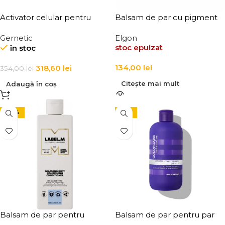
Activator celular pentru
Balsam de par cu pigment
fermitatea si echilibrul
de culoare I-care Elgon
Gernetic
Elgon
tenului Endo Special +
stoc epuizat
în stoc
134,00
lei
318,60
lei
354,00
lei
Citește mai mult
Adaugă în coș
-20%
-15%
Balsam de par pentru
Balsam de par pentru par