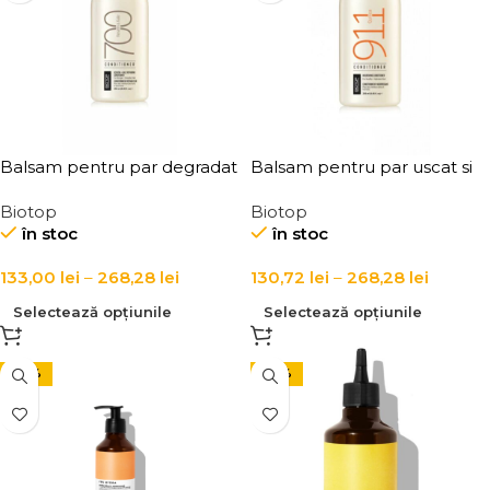
Balsam pentru par degradat
Balsam pentru par uscat si
sau tratat chimic Biotop 700
deteriorat Biotop 911 Quinoa
Biotop
Biotop
Keratin & Kale Conditioner
Conditioner
în stoc
în stoc
133,00
lei
–
268,28
lei
130,72
lei
–
268,28
lei
Selectează opțiunile
Selectează opțiunile
-29%
-28%