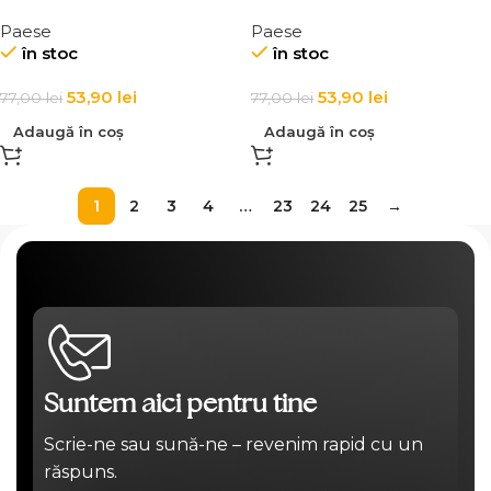
machiaj Paese Correcting
machiaj Paese Mattifying
Paese
Paese
Make-up Base 30ml
Make-Up Base 30ml
în stoc
în stoc
53,90
lei
53,90
lei
77,00
lei
77,00
lei
Adaugă în coș
Adaugă în coș
1
2
3
4
…
23
24
25
→
Suntem aici pentru tine
Scrie-ne sau sună-ne – revenim rapid cu un
răspuns.