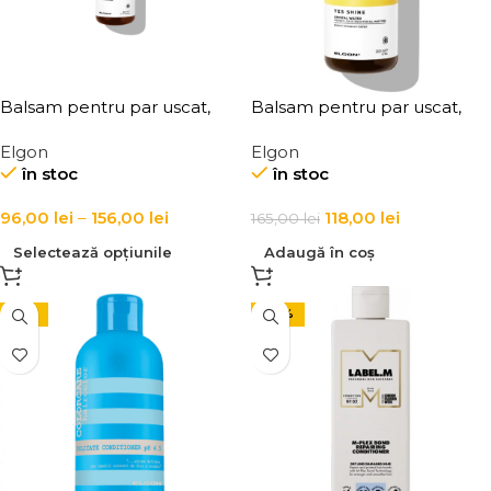
Balsam pentru par uscat,
Balsam pentru par uscat,
Elgon, Yes Hydra Conditioner
Elgon, Yes Shine Crystal
Elgon
Elgon
Water
în stoc
în stoc
96,00
lei
–
156,00
lei
118,00
lei
165,00
lei
Selectează opțiunile
Adaugă în coș
-15%
-20%