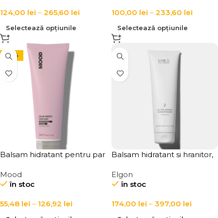
124,00
lei
–
265,60
lei
100,00
lei
–
233,60
lei
Selectează opțiunile
Selectează opțiunile
-24%
Balsam hidratant pentru par
Balsam hidratant si hranitor,
vopsit Mood Color Protect
pentru par cu fir mediu si fin,
Mood
Elgon
Conditioner
LINK-D 2 Active Repair
în stoc
în stoc
Conditioner
55,48
lei
–
126,92
lei
174,00
lei
–
397,00
lei