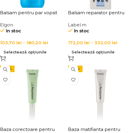
Balsam pentru par vopsit
Balsam reparator pentru
pH 4.5, Elgon Delicate
par uscat si degradat cu
Elgon
Label.m
Conditioner
tehnologie Bond Repair
în stoc
în stoc
Label.m M-Plex Bond
Repairing Conditioner
103,70
lei
–
180,20
lei
172,00
lei
–
332,00
lei
Selectează opțiunile
Selectează opțiunile
-30%
-30%
Baza corectoare pentru
Baza matifianta pentru