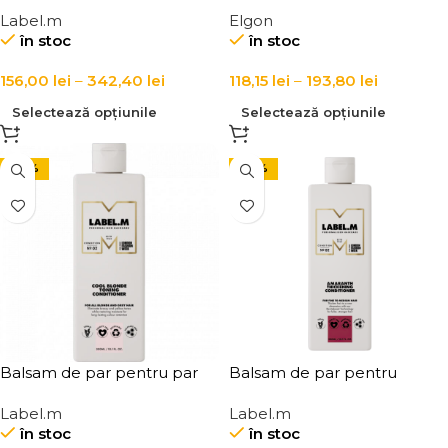
hidratare si stralucire
blond Elgon Colorcare Silver
Label.m
Elgon
Label.m Diamond Dust
Conditioner
în stoc
în stoc
Nourishing Conditioner
156,00
lei
–
342,40
lei
118,15
lei
–
193,80
lei
Selectează opțiunile
Selectează opțiunile
-20%
-20%
Balsam de par pentru par
Balsam de par pentru
blond vopsit Label.m Cool
volum, Label.m Amaranth
Label.m
Label.m
Blonde Toning Conditioner
Thickening Conditioner
în stoc
în stoc