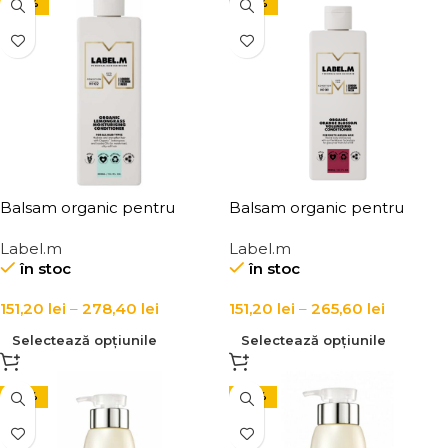
-20%
-20%
Balsam organic pentru
Balsam organic pentru
hidratarea parului normal si
volum si revitalizarea parului
Label.m
Label.m
uscat Label.m Organic
fin, Label.m Organic Orange
în stoc
în stoc
Lemongrass Moisturising
Blossom Volumising
Conditioner
Conditioner
151,20
lei
–
278,40
lei
151,20
lei
–
265,60
lei
Selectează opțiunile
Selectează opțiunile
-24%
-24%