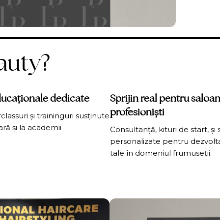
auty?
ucaționale dedicate
Sprijin real pentru saloan
profesioniști
lassuri și traininguri susținute
ară și la academii
Consultanță, kituri de start, și s
personalizate pentru dezvolta
tale în domeniul frumuseții.