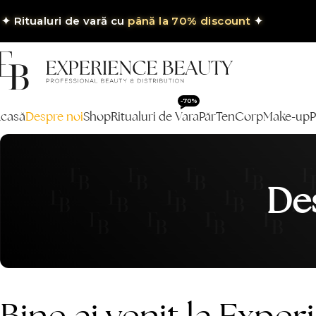
✦
Ritualuri de vară cu
până la 70% discount
✦
-70%
casă
Despre noi
Shop
Ritualuri de Vara
Păr
Ten
Corp
Make-up
P
De