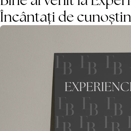
Bine ai venit la Expe
Încântați de cunoștin