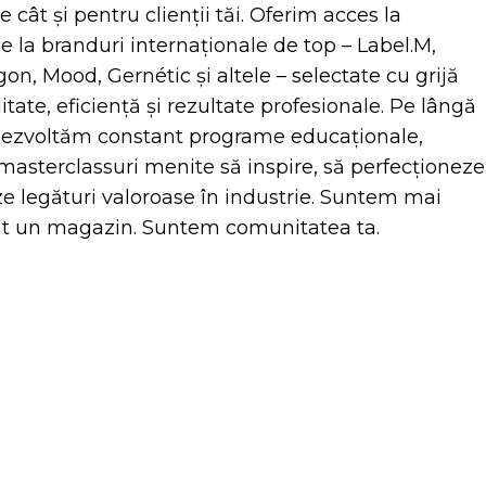
e cât și pentru clienții tăi. Oferim acces la
 la branduri internaționale de top – Label.M,
gon, Mood, Gernétic și altele – selectate cu grijă
itate, eficiență și rezultate profesionale. Pe lângă
dezvoltăm constant programe educaționale,
 masterclassuri menite să inspire, să perfecționeze
ze legături valoroase în industrie. Suntem mai
t un magazin. Suntem comunitatea ta.