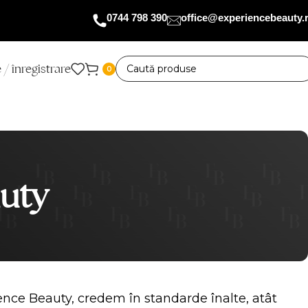
0744 798 390
office@experiencebeauty.
 / înregistrare
0
uty
ence Beauty, credem în standarde înalte, atât