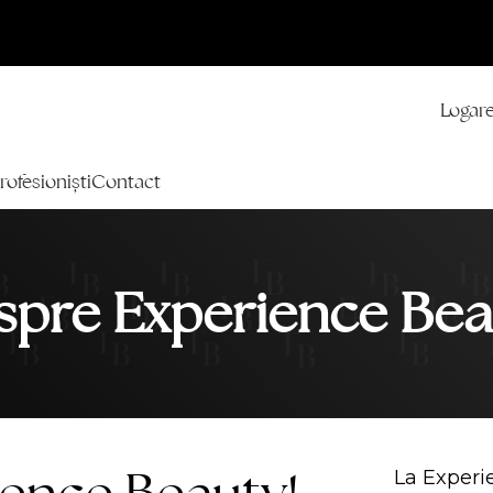
Logare
rofesioniști
Contact
spre Experience Bea
La Experi