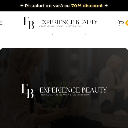
✦
Ritualuri de vară cu
70% discount
✦
ăm stil. Livrăm performanță.
Pentru saloanel