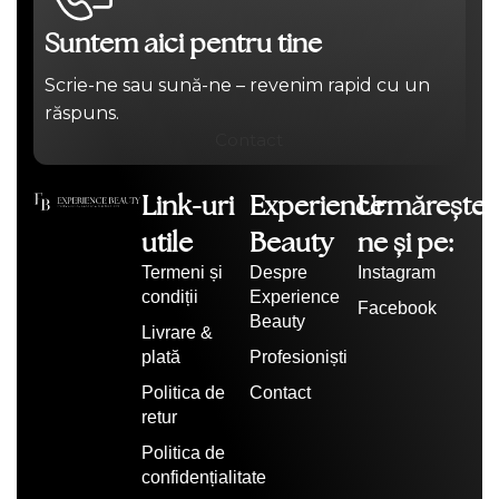
Suntem aici pentru tine
Scrie-ne sau sună-ne – revenim rapid cu un
răspuns.
Contact
Link-uri
Experience
Urmărește-
utile
Beauty
ne și pe:
Termeni și
Despre
Instagram
condiții
Experience
Facebook
Beauty
Livrare &
plată
Profesioniști
Politica de
Contact
retur
Politica de
confidențialitate