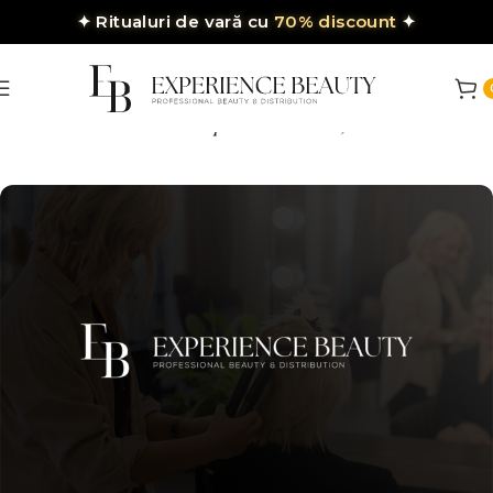
✦
Ritualuri de vară cu
70% discount
✦
răm stil. Livrăm performanță.
Pentru saloanel