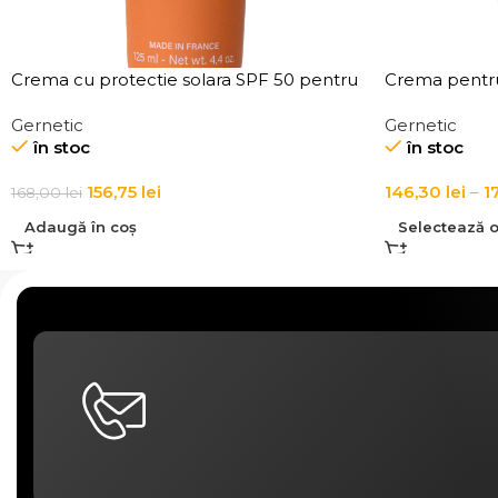
Crema cu protectie solara SPF 50 pentru
Crema pentru 
ten Creme Solaire SPF50
Regulatrice
Gernetic
Gernetic
în stoc
în stoc
156,75
lei
146,30
lei
–
1
168,00
lei
Adaugă în coș
Selectează o