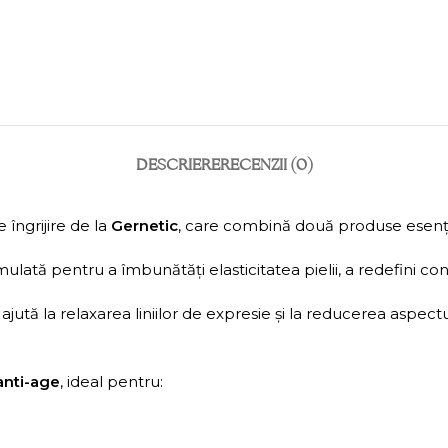
DESCRIERE
RECENZII (0)
e îngrijire de la
Gernetic
, care combină două produse esențiale
ulată pentru a îmbunătăți elasticitatea pielii, a redefini con
tă la relaxarea liniilor de expresie și la reducerea aspectulu
anti-age
, ideal pentru: