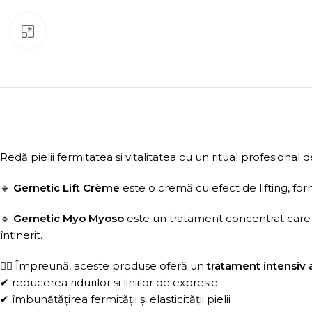
Click to enlarge
Redă pielii fermitatea și vitalitatea cu un ritual profesional d
🔹
Gernetic Lift Crème
este o cremă cu efect de lifting, form
🔹
Gernetic Myo Myoso
este un tratament concentrat care aju
întinerit.
💆‍♀️ Împreună, aceste produse oferă un
tratament intensiv 
✔ reducerea ridurilor și liniilor de expresie
✔ îmbunătățirea fermității și elasticității pielii