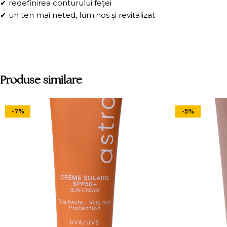
✔ redefinirea conturului feței
✔ un ten mai neted, luminos și revitalizat
Produse similare
-7%
-5%