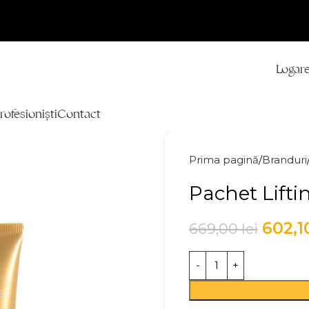
Logare
rofesioniști
Contact
Prima pagină
Branduri
Pachet Lifti
602,
669,00
lei