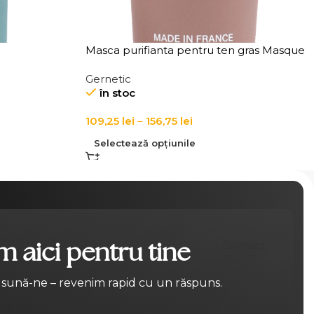
Masca purifianta pentru ten gras Masque
Equilibrant
Gernetic
în stoc
109,25
lei
–
156,75
lei
Selectează opțiunile
 aici pentru tine
Contact
 sună-ne – revenim rapid cu un răspuns.