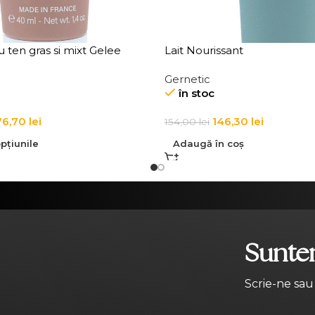
ten gras si mixt Gelee
Lait Nourissant
Gernetic
în stoc
76,70
lei
146,30
lei
154,00
lei
pțiunile
Adaugă în coș
Suntem
Scrie-ne sau