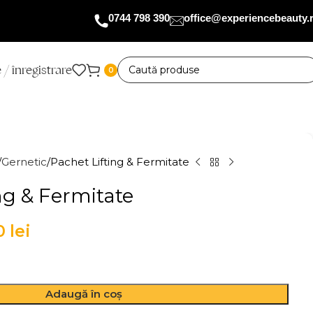
0744 798 390
office@experiencebeauty.
 / înregistrare
0
Gernetic
Pachet Lifting & Fermitate
ng & Fermitate
10
lei
Adaugă în coș