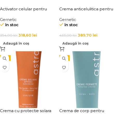
Activator celular pentru
Crema anticelulitica pentru
fermitatea si echilibrul
grasime localizata Adipo
Gernetic
Gernetic
tenului Endo Special +
Gasta
în stoc
în stoc
318,60
lei
389,70
lei
354,00
lei
433,00
lei
Adaugă în coș
Adaugă în coș
-7%
-5%
Crema cu protectie solara
Crema de corp pentru