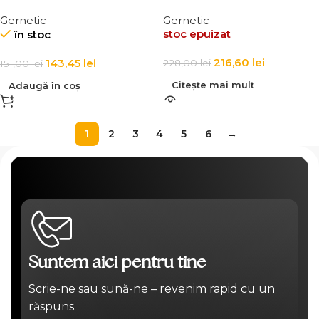
solara a fetei SPF 15 pentru
solara fata si corp SPF 50
Gernetic
Gernetic
ten normal Melano 15 Sun
Melano 50 Sun Cream
stoc epuizat
în stoc
Cream Low Protection
216,60
lei
143,45
lei
228,00
lei
151,00
lei
Citește mai mult
Adaugă în coș
1
2
3
4
5
6
→
Suntem aici pentru tine
Scrie-ne sau sună-ne – revenim rapid cu un
răspuns.