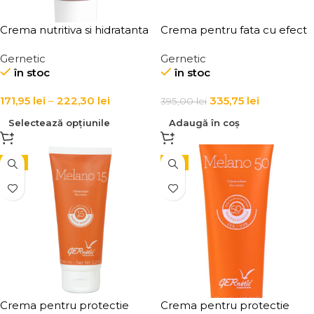
Crema nutritiva si hidratanta
Crema pentru fata cu efect
pentru ten Creme Nutri
de lifting Ger Lift Cream with
Gernetic
Gernetic
Intense
Tensor Effect
în stoc
în stoc
171,95
lei
–
222,30
lei
335,75
lei
395,00
lei
Selectează opțiunile
Adaugă în coș
-5%
-5%
Crema pentru protectie
Crema pentru protectie