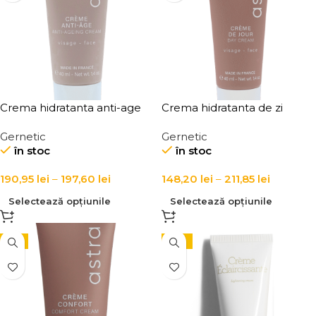
Crema hidratanta anti-age
Crema hidratanta de zi
pentru ten matur Creme
pentru ten Creme de Jour
Gernetic
Gernetic
Anti-Age
în stoc
în stoc
190,95
lei
–
197,60
lei
148,20
lei
–
211,85
lei
Selectează opțiunile
Selectează opțiunile
-5%
-15%