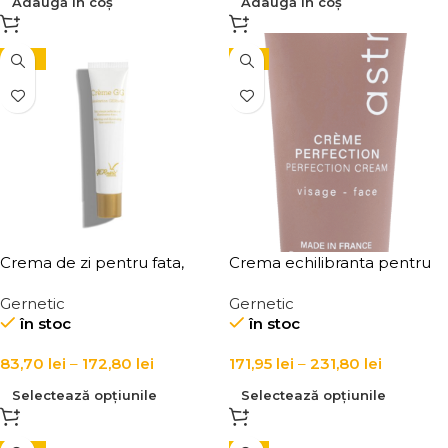
Adaugă în coș
Adaugă în coș
-10%
-5%
Crema de zi pentru fata,
Crema echilibranta pentru
iluminatoare 6 in 1, Creme
ten mixt Creme Perfection
Gernetic
Gernetic
GG Perfecting and
în stoc
în stoc
Illuminating Face Care
83,70
lei
–
172,80
lei
171,95
lei
–
231,80
lei
Selectează opțiunile
Selectează opțiunile