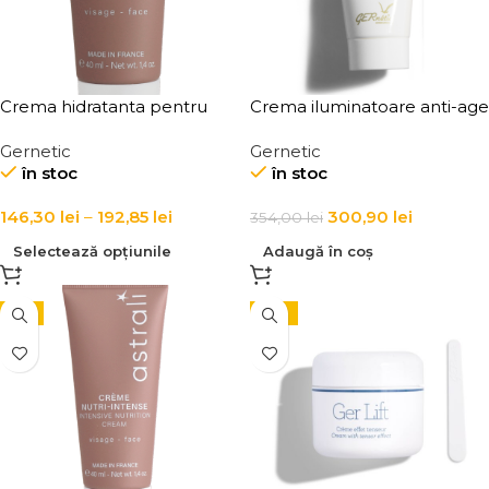
Crema hidratanta pentru
Crema iluminatoare anti-age
ten Creme Confort
pentru ten Creme
Gernetic
Gernetic
Eclairscissante Lightening
în stoc
în stoc
Cream
146,30
lei
–
192,85
lei
300,90
lei
354,00
lei
Selectează opțiunile
Adaugă în coș
-5%
-15%