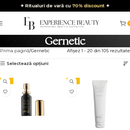
✦
Ritualuri de vară cu
70% discount
✦
Gernetic
Prima pagină
Gernetic
Afișez 1 - 20 din 105 rezultate
Selectează opțiuni
-10%
-10%