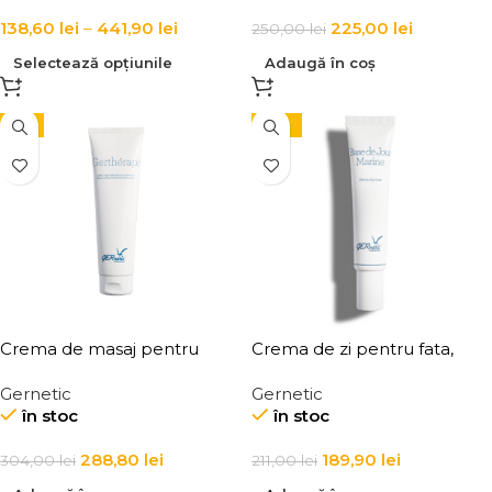
138,60
lei
–
441,90
lei
225,00
lei
250,00
lei
Selectează opțiunile
Adaugă în coș
-5%
-10%
Crema de masaj pentru
Crema de zi pentru fata,
drenaj și relaxare,
Gernetic Base De Jour
Gernetic
Gernetic
Gertherapie
Marine
în stoc
în stoc
288,80
lei
189,90
lei
304,00
lei
211,00
lei