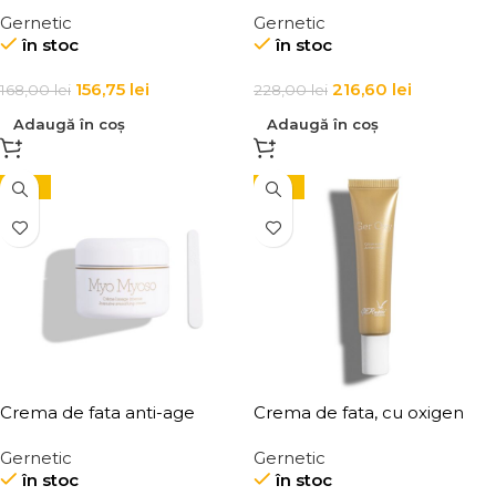
SPF 50 pentru ten Creme
fermitate Creme Fermete
Gernetic
Gernetic
Solaire SPF50
în stoc
în stoc
156,75
lei
216,60
lei
168,00
lei
228,00
lei
Adaugă în coș
Adaugă în coș
-10%
-10%
Crema de fata anti-age
Crema de fata, cu oxigen
pentru fermitate si calmarea
activ, pentru revitalizare ten
Gernetic
Gernetic
tenului, Myo Myosso Intense
uscat, Ger Oxy Active Cream
în stoc
în stoc
Soothing Cream