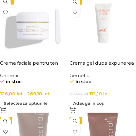
-10%
-5%
Crema faciala pentru ten
Crema gel dupa expunerea
gras, mixt si cu imperfectiuni
la soare Gel Apres Soleil
Gernetic
Gernetic
Peaux Mixtes & Grasses
în stoc
în stoc
126,00
lei
–
269,10
lei
112,10
lei
118,00
lei
Selectează opțiunile
Adaugă în coș
-5%
-5%