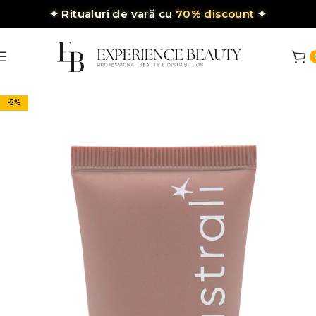
✦
Ritualuri de vară cu
70% discount
✦
-5%