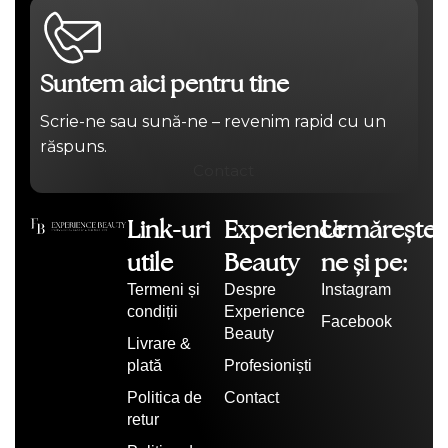
Suntem aici pentru tine
Scrie-ne sau sună-ne – revenim rapid cu un
răspuns.
Contact
Link-uri
Experience
Urmărește-
utile
Beauty
ne și pe:
Termeni și
Despre
Instagram
condiții
Experience
Facebook
Beauty
Livrare &
plată
Profesioniști
Politica de
Contact
retur