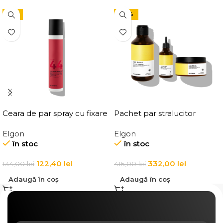
-9%
-20%
Ceara de par spray cu fixare
Pachet par stralucitor
flexibila, Elgon Affixx 44 Flex
Elgon
Elgon
Hold Spray Wax
în stoc
în stoc
122,40
lei
332,00
lei
134,00
lei
415,00
lei
Adaugă în coș
Adaugă în coș