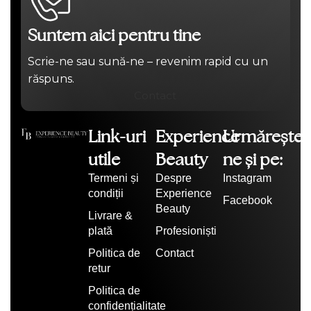
Suntem aici pentru tine
Scrie-ne sau sună-ne – revenim rapid cu un
răspuns.
Contact
Link-uri
Experience
Urmărește-
utile
Beauty
ne și pe:
Termeni și
Despre
Instagram
condiții
Experience
Facebook
Beauty
Livrare &
plată
Profesioniști
Politica de
Contact
retur
Politica de
confidențialitate