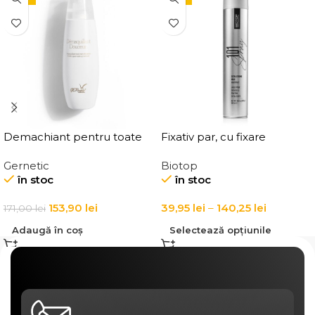
Demachiant pentru toate
Fixativ par, cu fixare
tipurile de ten
puternica Elgon 101 Extra
Gernetic
Biotop
Demaquillant Douceur All
Strong Hold Hairspray
în stoc
în stoc
Skin Types Make-Up
Remover
153,90
lei
39,95
lei
–
140,25
lei
171,00
lei
Adaugă în coș
Selectează opțiunile