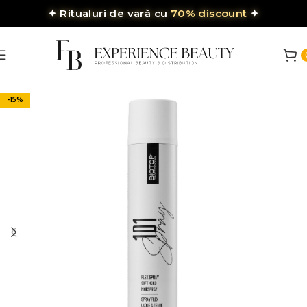
✦
Ritualuri de vară cu
70% discount
✦
-15%