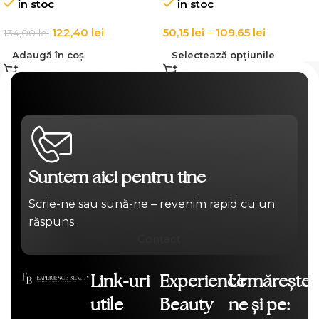
în stoc
în stoc
122,40
lei
50,15
lei
–
109,65
lei
134,00
lei
Adaugă în coș
Selectează opțiunile
Suntem aici pentru tine
Scrie-ne sau sună-ne – revenim rapid cu un
răspuns.
Contact
Link-uri
Experience
Urmărește-
utile
Beauty
ne și pe: