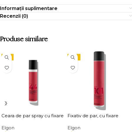
Informații suplimentare
Recenzii (0)
Produse similare
-9%
-15%
Ceara de par spray cu fixare
Fixativ de par, cu fixare
flexibila, Elgon Affixx 44 Flex
puternica Elgon Affixx 101
Elgon
Elgon
Hold Spray Wax
Fix It Hairspray