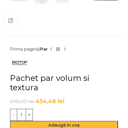
Click to enlarge
Prima pagină
Par
Pachet par volum si
textura
454,48
lei
598,00
lei
Adaugă în coș