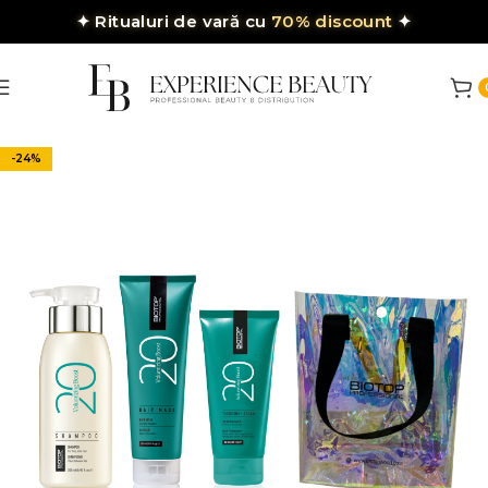
✦
Ritualuri de vară cu
70% discount
✦
-24%