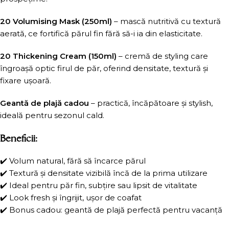
20 Volumising Mask (250ml)
– mască nutritivă cu textură
aerată, ce fortifică părul fin fără să-i ia din elasticitate.
20 Thickening Cream (150ml)
– cremă de styling care
îngroașă optic firul de păr, oferind densitate, textură și
fixare ușoară.
Geantă de plajă cadou
– practică, încăpătoare și stylish,
ideală pentru sezonul cald.
Beneficii:
✔️ Volum natural, fără să încarce părul
✔️ Textură și densitate vizibilă încă de la prima utilizare
✔️ Ideal pentru păr fin, subțire sau lipsit de vitalitate
✔️ Look fresh și îngrijit, ușor de coafat
✔️ Bonus cadou: geantă de plajă perfectă pentru vacanță