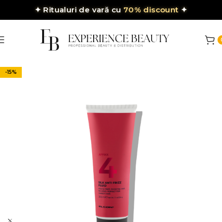
✦
Ritualuri de vară cu
70% discount
✦
-15%