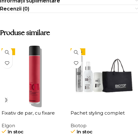
Informații suplimentare
Recenzii (0)
Produse similare
-15%
-24%
Fixativ de par, cu fixare
Pachet styling complet
puternica Elgon Affixx 101
Elgon
Biotop
Fix It Hairspray
în stoc
în stoc