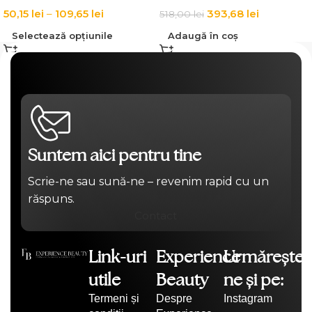
50,15
lei
–
109,65
lei
393,68
lei
518,00
lei
Selectează opțiunile
Adaugă în coș
Suntem aici pentru tine
Scrie-ne sau sună-ne – revenim rapid cu un
răspuns.
Contact
Link-uri
Experience
Urmărește-
utile
Beauty
ne și pe:
Termeni și
Despre
Instagram