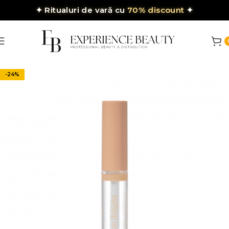
✦
Ritualuri de vară cu
70% discount
✦
-24%