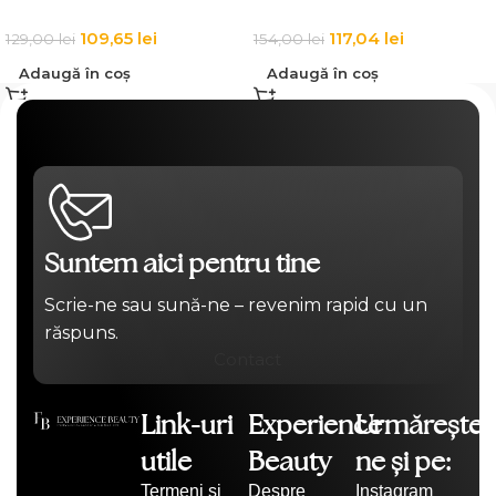
109,65
lei
117,04
lei
129,00
lei
154,00
lei
Adaugă în coș
Adaugă în coș
Suntem aici pentru tine
Scrie-ne sau sună-ne – revenim rapid cu un
răspuns.
Contact
Link-uri
Experience
Urmărește-
utile
Beauty
ne și pe:
Termeni și
Despre
Instagram