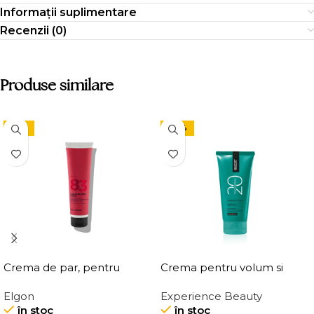
Informații suplimentare
Recenzii (0)
Produse similare
-15%
-24%
Crema de par, pentru
Crema pentru volum si
definirea buclelor, Elgon
ingrosarea firului de par
Elgon
Experience Beauty
Affixx 83 Curl Creator
Elgon 20 Volumizing
în stoc
în stoc
Cream
Thickening Cream