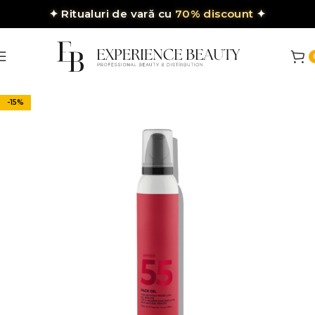
✦
Ritualuri de vară cu
70% discount
✦
-15%