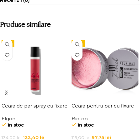
Recenzii (0)
Produse similare
-9%
-15%
Ceara de par spray cu fixare
Ceara pentru par cu fixare
flexibila, Elgon Affixx 44 Flex
medie, Elgon 101 Aqua Wax
Elgon
Biotop
Hold Spray Wax
Texture Definition
în stoc
în stoc
122,40
lei
97,75
lei
134,00
lei
115,00
lei