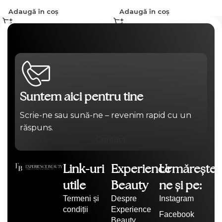
Adaugă în coș
Adaugă în coș
Suntem aici pentru tine
Scrie-ne sau sună-ne – revenim rapid cu un
răspuns.
Contact
Link-uri
Experience
Urmărește-
utile
Beauty
ne și pe:
Termeni și
Despre
Instagram
condiții
Experience
Facebook
Beauty