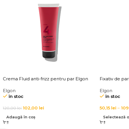
Crema Fluid anti-frizz pentru par Elgon
Fixativ de pa
Affixx 4 Slick Anti-Frizz Fluid
Affixx 101 Fix 
Elgon
Elgon
în stoc
în stoc
102,00
lei
50,15
lei
–
109
120,00
lei
Adaugă în coș
Selectează o