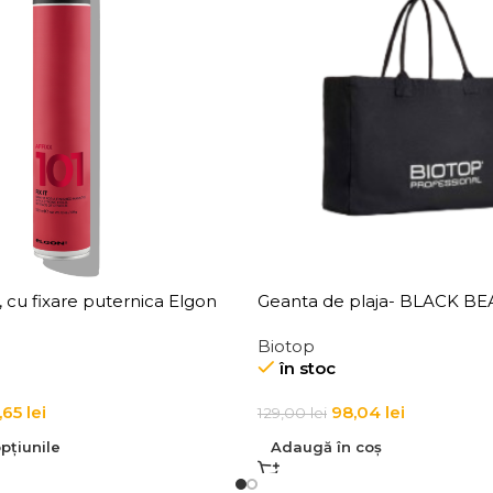
r, cu fixare puternica Elgon
Geanta de plaja- BLACK B
It Hairspray
Biotop
în stoc
,65
lei
98,04
lei
129,00
lei
pțiunile
Adaugă în coș