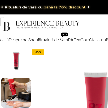
✦
Ritualuri de vară cu
până la 70% discount
✦
-70%
casă
Despre noi
Shop
Ritualuri de Vara
Păr
Ten
Corp
Make-up
P
-15%