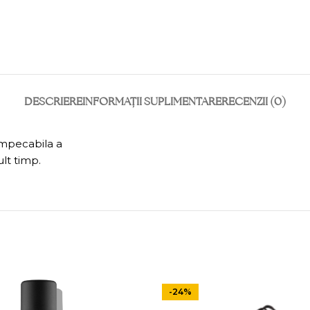
DESCRIERE
INFORMAȚII SUPLIMENTARE
RECENZII (0)
impecabila a
lt timp.
-24%