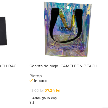
EACH BAG
Geanta de plaja- CAMELEON BEACH
BAG
Biotop
în stoc
37,24
lei
49,00
lei
Adaugă în coș