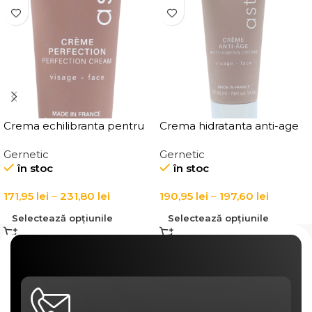
Crema echilibranta pentru
Crema hidratanta anti-age
ten mixt Creme Perfection
pentru ten matur Creme
Gernetic
Gernetic
Anti-Age
în stoc
în stoc
171,95
lei
–
231,80
lei
190,95
lei
–
197,60
lei
Selectează opțiunile
Selectează opțiunile