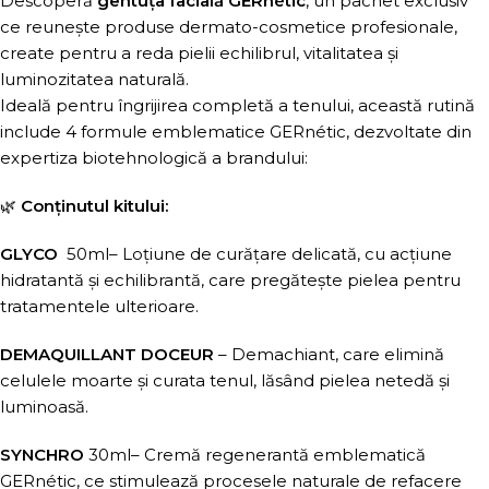
Descoperă
gentuța facială GERnétic
, un pachet exclusiv
ce reunește produse dermato-cosmetice profesionale,
create pentru a reda pielii echilibrul, vitalitatea și
luminozitatea naturală.
Ideală pentru îngrijirea completă a tenului, această rutină
include 4 formule emblematice GERnétic, dezvoltate din
expertiza biotehnologică a brandului:
🌿
Conținutul kitului:
GLYCO
50ml– Loțiune de curățare delicată, cu acțiune
hidratantă și echilibrantă, care pregătește pielea pentru
tratamentele ulterioare.
DEMAQUILLANT DOCEUR
– Demachiant, care elimină
celulele moarte și curata tenul, lăsând pielea netedă și
luminoasă.
SYNCHRO
30ml– Cremă regenerantă emblematică
GERnétic, ce stimulează procesele naturale de refacere