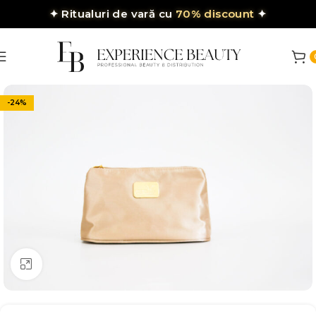
✦
Ritualuri de vară cu
70% discount
✦
-24%
Click to enlarge