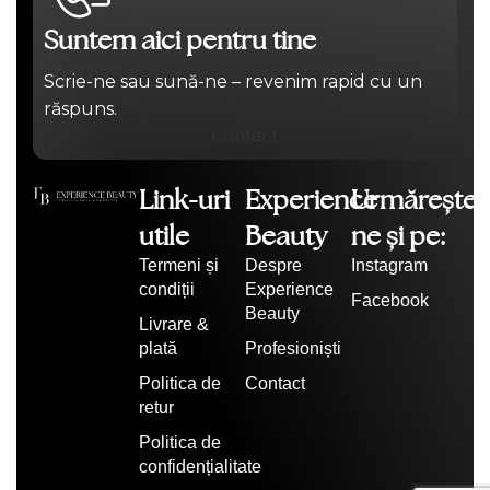
Suntem aici pentru tine
Scrie-ne sau sună-ne – revenim rapid cu un
răspuns.
Contact
Link-uri
Experience
Urmărește-
utile
Beauty
ne și pe:
Termeni și
Despre
Instagram
condiții
Experience
Facebook
Beauty
Livrare &
plată
Profesioniști
Politica de
Contact
retur
Politica de
confidențialitate