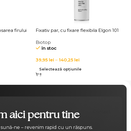
area firului
Fixativ par, cu fixare flexibila Elgon 101
 Thickening
Extra Flex Hold Hairspray
Biotop
în stoc
39,95
lei
–
140,25
lei
Selectează opțiunile
 aici pentru tine
Contact
 sună-ne – revenim rapid cu un răspuns.