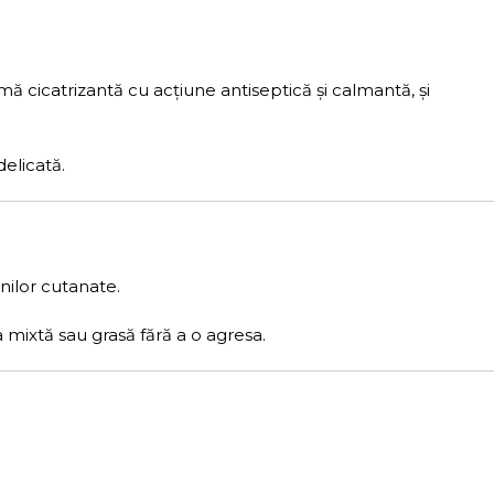
emă cicatrizantă cu acțiune antiseptică și calmantă, și
delicată.
unilor cutanate.
 mixtă sau grasă fără a o agresa.