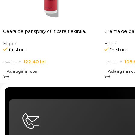
Ceara de par spray cu fixare flexibila,
Crema de par,
Elgon Affixx 44 Flex Hold Spray Wax
Elgon Affixx 
Elgon
Elgon
în stoc
în stoc
122,40
lei
109,
134,00
lei
129,00
lei
Adaugă în coș
Adaugă în c