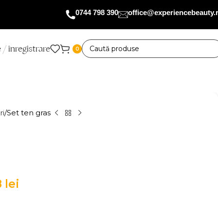
0744 798 390
office@experiencebeauty.
 / înregistrare
0
ri
Set ten gras
8
lei