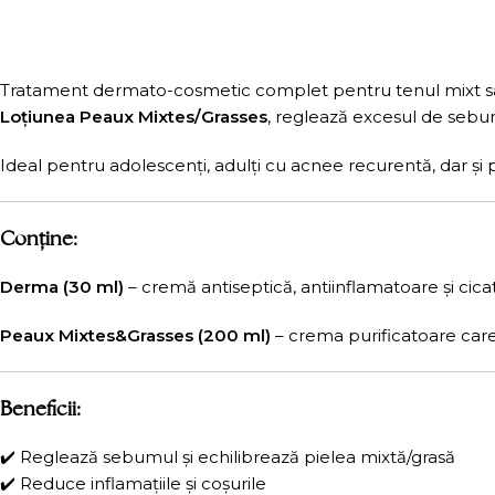
Tratament dermato-cosmetic complet pentru tenul mixt sau
Loțiunea Peaux Mixtes/Grasses
, reglează excesul de sebum,
Ideal pentru adolescenți, adulți cu acnee recurentă, dar și p
Conține:
Derma (30 ml)
– cremă antiseptică, antiinflamatoare și cicatr
Peaux Mixtes&Grasses (200 ml)
– crema purificatoare care 
Beneficii:
✔️ Reglează sebumul și echilibrează pielea mixtă/grasă
✔️ Reduce inflamațiile și coșurile