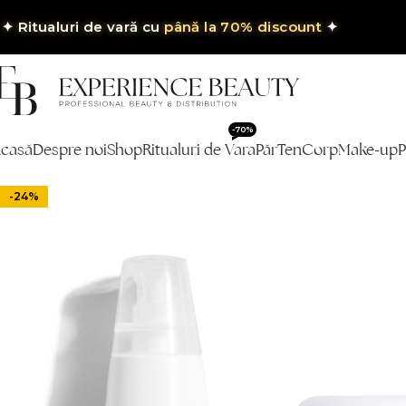
✦
Ritualuri de vară cu
până la 70% discount
✦
-70%
casă
Despre noi
Shop
Ritualuri de Vara
Păr
Ten
Corp
Make-up
P
-24%