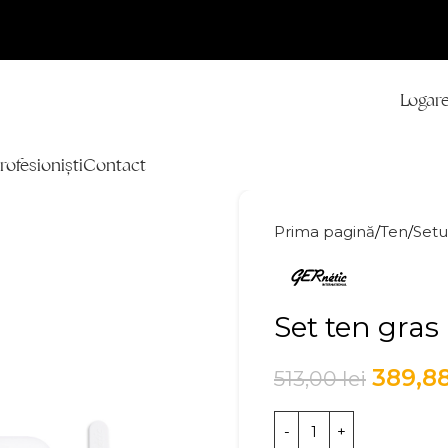
Logare
rofesioniști
Contact
Prima pagină
Ten
Setu
Set ten gras
389,8
513,00
lei