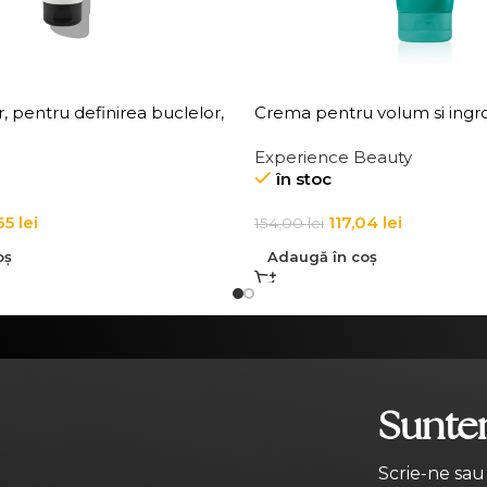
 pentru definirea buclelor,
Crema pentru volum si ingros
83 Curl Creator Cream
de par Elgon 20 Volumizing
Experience Beauty
Cream
în stoc
65
lei
117,04
lei
154,00
lei
oș
Adaugă în coș
Suntem
Scrie-ne sau