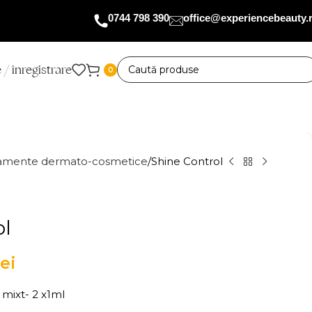
0744 798 390
office@experiencebeauty.
 / înregistrare
0
tamente dermato-cosmetice
Shine Control
ol
lei
 mixt- 2 x1ml