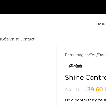
Logare
rofesioniști
Contact
Prima pagină
Ten
Tra
Shine Contr
39,60
44,00
lei
Fiole pentru ten gras si