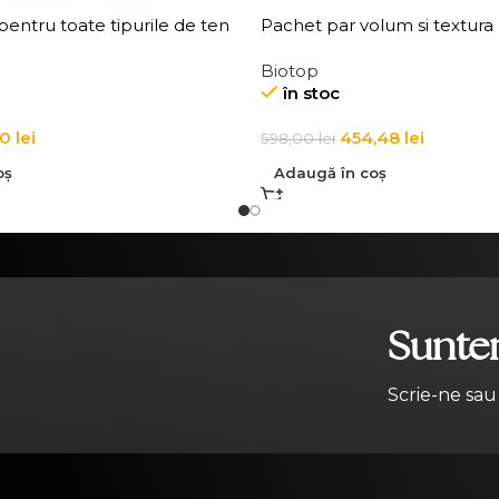
entru toate tipurile de ten
Pachet par volum si textura
 Douceur All Skin Types
Biotop
mover
în stoc
90
lei
454,48
lei
598,00
lei
oș
Adaugă în coș
Suntem
Scrie-ne sau