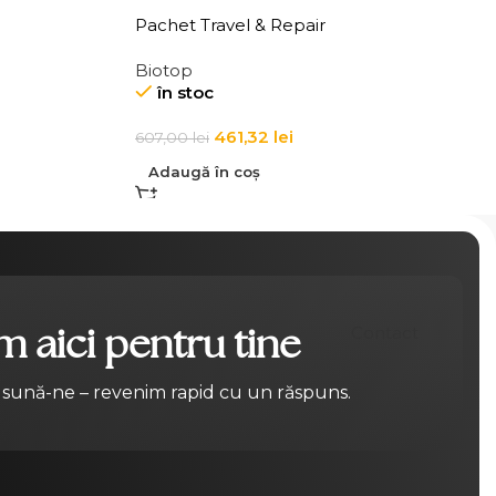
Pachet Travel & Repair
Biotop
în stoc
461,32
lei
607,00
lei
Adaugă în coș
 aici pentru tine
Contact
 sună-ne – revenim rapid cu un răspuns.