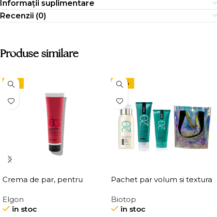
Informații suplimentare
Recenzii (0)
Produse similare
-15%
-24%
Crema de par, pentru
Pachet par volum si textura
definirea buclelor, Elgon
Elgon
Biotop
Affixx 83 Curl Creator
în stoc
în stoc
Cream