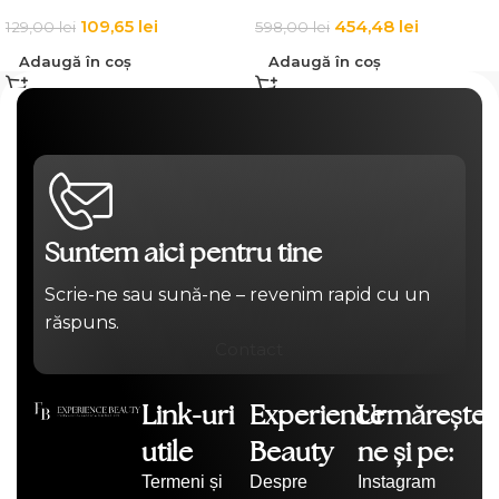
109,65
lei
454,48
lei
129,00
lei
598,00
lei
Adaugă în coș
Adaugă în coș
Suntem aici pentru tine
Scrie-ne sau sună-ne – revenim rapid cu un
răspuns.
Contact
Link-uri
Experience
Urmărește-
utile
Beauty
ne și pe:
Termeni și
Despre
Instagram