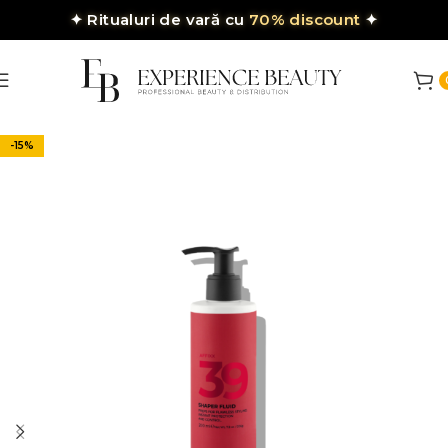
✦
Ritualuri de vară cu
70% discount
✦
-15%