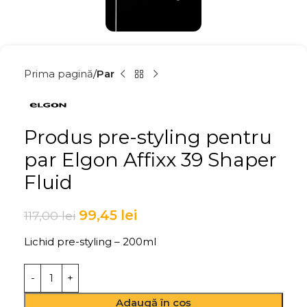
Prima pagină
Par
Produs pre-styling pentru
par Elgon Affixx 39 Shaper
Fluid
99,45
lei
117,00
lei
Lichid pre-styling – 200ml
Adaugă în coș