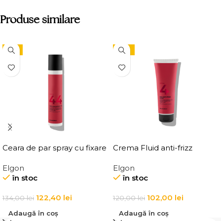
Produse similare
-9%
-15%
Ceara de par spray cu fixare
Crema Fluid anti-frizz
flexibila, Elgon Affixx 44 Flex
pentru par Elgon Affixx 4
Elgon
Elgon
Hold Spray Wax
Slick Anti-Frizz Fluid
în stoc
în stoc
122,40
lei
102,00
lei
134,00
lei
120,00
lei
Adaugă în coș
Adaugă în coș