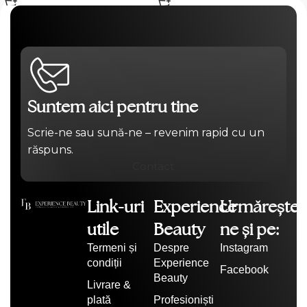
Suntem aici pentru tine
Scrie-ne sau sună-ne – revenim rapid cu un
răspuns.
Contact
Link-uri
Experience
Urmărește-
utile
Beauty
ne și pe:
Termeni și
Despre
Instagram
condiții
Experience
Facebook
Beauty
Livrare &
plată
Profesioniști