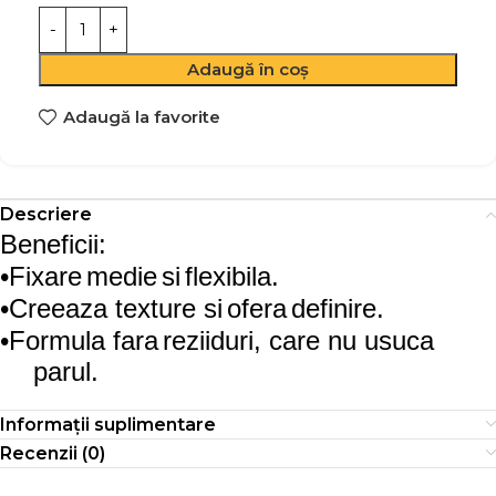
Adaugă în coș
Adaugă la favorite
Descriere
Beneficii:
•
Fixare
medie
si
flexibila
.
•
Creeaza
texture
si
ofera
definire
.
•
Formu
la
fara
reziiduri
, care nu
usuca
parul
.
Informații suplimentare
Recenzii (0)