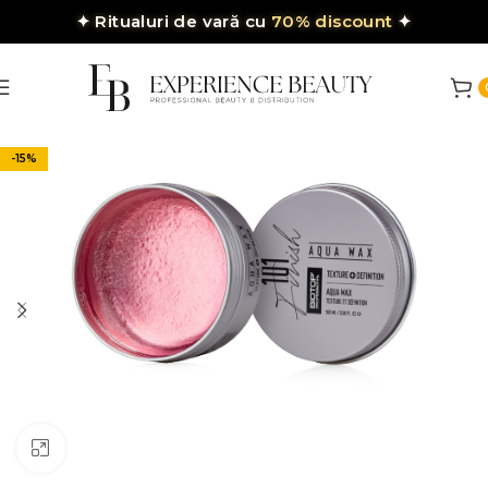
✦
Ritualuri de vară cu
70% discount
✦
-15%
Click to enlarge