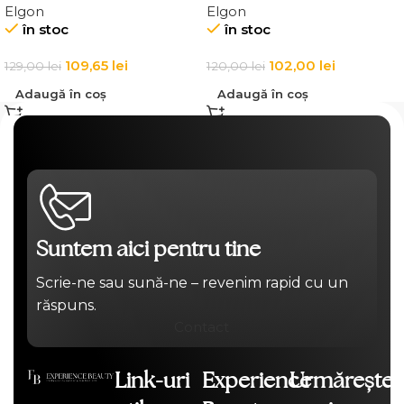
Elgon
Elgon
Affixx 83 Curl Creator
Slick Anti-Frizz Fluid
în stoc
în stoc
Cream
109,65
lei
102,00
lei
129,00
lei
120,00
lei
Adaugă în coș
Adaugă în coș
Suntem aici pentru tine
Scrie-ne sau sună-ne – revenim rapid cu un
răspuns.
Contact
Link-uri
Experience
Urmărește-