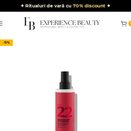
✦
Ritualuri de vară cu
70% discount
✦
-15%