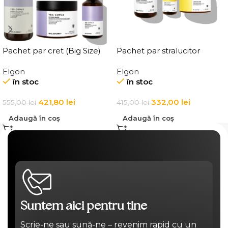
Pachet par cret (Big Size)
Pachet par stralucitor
Elgon
Elgon
în stoc
în stoc
421,80
lei
332,00
lei
555,00
lei
415,00
lei
Adaugă în coș
Adaugă în coș
Suntem aici pentru tine
Scrie-ne sau sună-ne – revenim rapid cu un