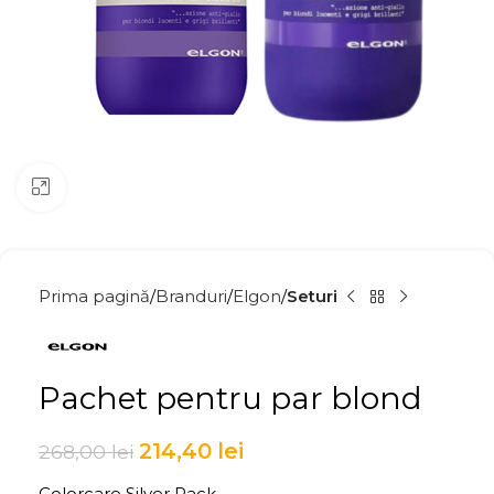
Click to enlarge
Prima pagină
Branduri
Elgon
Seturi
Pachet pentru par blond
214,40
lei
268,00
lei
Colorcare Silver Pack