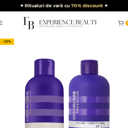
✦
Ritualuri de vară cu
70% discount
✦
-20%