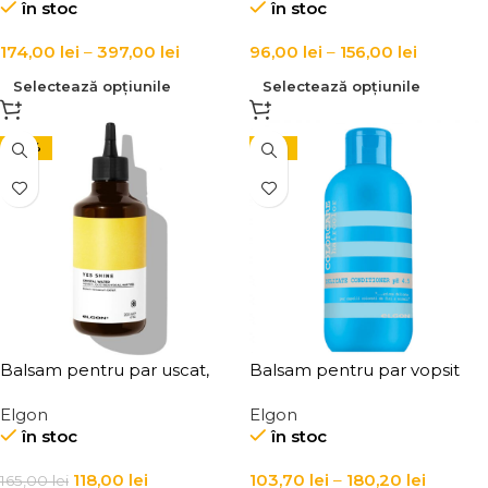
în stoc
în stoc
Conditioner
174,00
lei
–
397,00
lei
96,00
lei
–
156,00
lei
Selectează opțiunile
Selectează opțiunile
-28%
-15%
Balsam pentru par uscat,
Balsam pentru par vopsit
Elgon, Yes Shine Crystal
pH 4.5, Elgon Delicate
Elgon
Elgon
Water
Conditioner
în stoc
în stoc
118,00
lei
103,70
lei
–
180,20
lei
165,00
lei