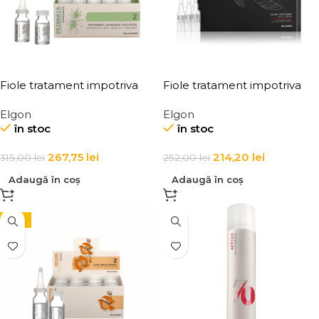
Fiole tratament impotriva
Fiole tratament impotriva
caderii parului Elgon
caderii parului pentru
Elgon
Elgon
Primaria Anti Hair Loss
barbati Elgon Man
în stoc
în stoc
Stimulating Lotion
267,75
lei
214,20
lei
315,00
lei
252,00
lei
Adaugă în coș
Adaugă în coș
-15%