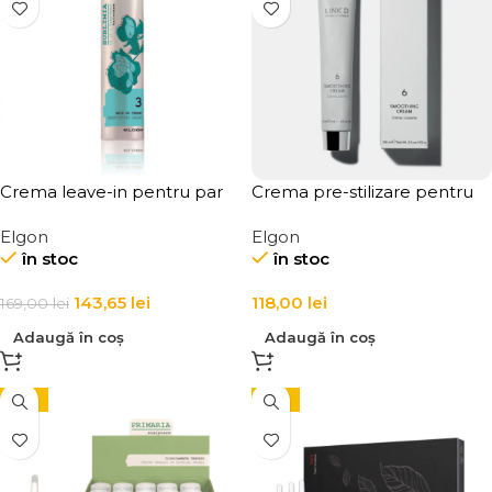
Crema leave-in pentru par
Crema pre-stilizare pentru
uscat Elgon Hair DD Cream
protectie si textura firului de
Elgon
Elgon
par LINK-D 6 Smoothing
în stoc
în stoc
Cream
143,65
lei
118,00
lei
169,00
lei
Adaugă în coș
Adaugă în coș
-15%
-15%