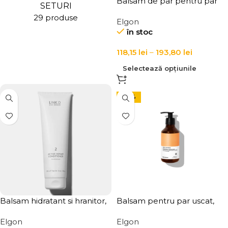
Balsam de par pentru par
SETURI
blond Elgon Colorcare Silver
29 produse
Elgon
Conditioner
în stoc
118,15
lei
–
193,80
lei
Selectează opțiunile
-29%
Balsam hidratant si hranitor,
Balsam pentru par uscat,
pentru par cu fir mediu si fin,
Elgon, Yes Hydra Conditioner
Elgon
Elgon
LINK-D 2 Active Repair