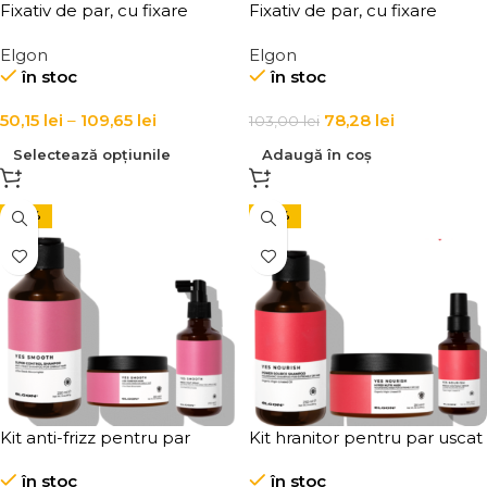
Fixativ de par, cu fixare
Fixativ de par, cu fixare
puternica Elgon Affixx 101 Fix
usoara, Elgon Affixx 50
Elgon
Elgon
It Hairspray
Finishing Spray Flex Hold
în stoc
în stoc
350 ml
50,15
lei
–
109,65
lei
78,28
lei
103,00
lei
Selectează opțiunile
Adaugă în coș
-24%
-29%
Kit anti-frizz pentru par
Kit hranitor pentru par uscat
poros si rebel cu sampon,
în stoc
în stoc
masca si spray Elgon Yes