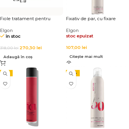
Fiole tratament pentru
Fixativ de par, cu fixare
repararea parului degradat
medie Elgon Affixx 70 Hair
Elgon
Elgon
Elgon Refibra Cosmetic
Spray Fix Hold 500 ml
stoc epuizat
în stoc
Lotion 12 x 10 ml
107,00
lei
270,30
lei
318,00
lei
Citește mai mult
Adaugă în coș
-15%
-24%