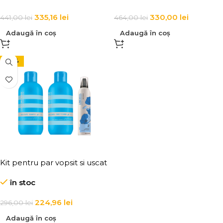
Smooth & Magic Coat
335,16
lei
330,00
lei
441,00
lei
464,00
lei
Adaugă în coș
Adaugă în coș
-24%
Kit pentru par vopsit si uscat
în stoc
224,96
lei
296,00
lei
Adaugă în coș