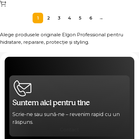
1
2
3
4
5
6
→
Alege produsele originale Elgon Professional pentru
hidratare, reparare, protecție și styling.
Suntem aici pentru tine
Scrie-ne sau sună-ne – revenim rapid cu un
răspuns.
Contact