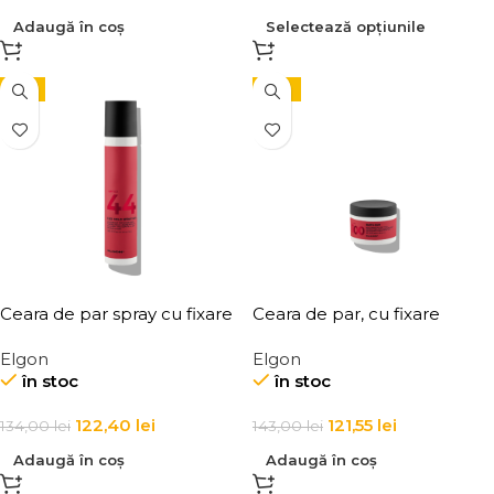
Adaugă în coș
Selectează opțiunile
-9%
-15%
Ceara de par spray cu fixare
Ceara de par, cu fixare
flexibila, Elgon Affixx 44 Flex
puternica, Elgon Affixx 100
Elgon
Elgon
Hold Spray Wax
Rasta Gum 100 ml
în stoc
în stoc
122,40
lei
121,55
lei
134,00
lei
143,00
lei
Adaugă în coș
Adaugă în coș