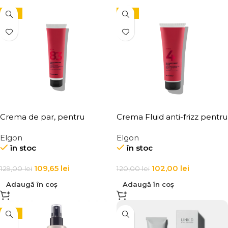
-15%
-15%
Crema de par, pentru
Crema Fluid anti-frizz pentru
definirea buclelor, Elgon
par Elgon Affixx 4 Slick Anti-
Elgon
Elgon
Affixx 83 Curl Creator Cream
Frizz Fluid
în stoc
în stoc
109,65
lei
102,00
lei
129,00
lei
120,00
lei
Adaugă în coș
Adaugă în coș
-15%