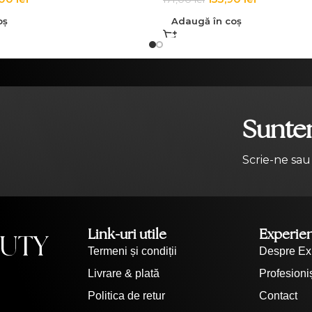
oș
Adaugă în coș
Suntem
Scrie-ne sau
Link-uri utile
Experie
Termeni și condiții
Despre Ex
Livrare & plată
Profesioniș
Politica de retur
Contact