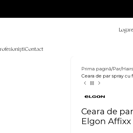
Logare
rofesioniști
Contact
Prima pagină
Par
Hairs
Ceara de par spray cu f
Ceara de par 
Elgon Affixx