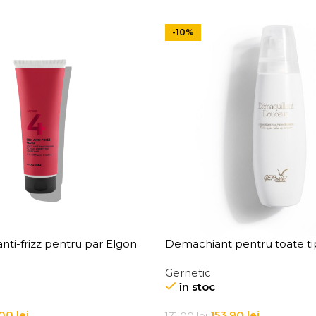
-10%
nti-frizz pentru par Elgon
Demachiant pentru toate tip
Anti-Frizz Fluid
Demaquillant Douceur All S
Gernetic
Make-Up Remover
în stoc
,00
lei
153,90
lei
171,00
lei