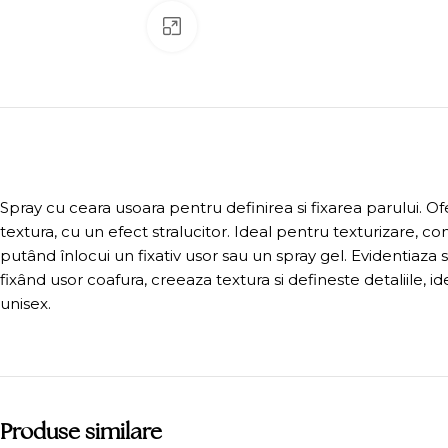
Click to enlarge
Spray cu ceara usoara pentru definirea si fixarea parului. Of
textura, cu un efect stralucitor. Ideal pentru texturizare, c
putând înlocui un fixativ usor sau un spray gel. Evidentiaza s
fixând usor coafura, creeaza textura si defineste detaliile, i
unisex.
Produse similare