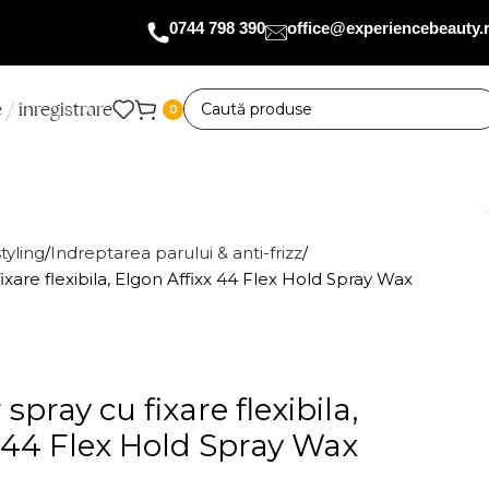
0744 798 390
office@experiencebeauty.
 / înregistrare
0
tyling
Indreptarea parului & anti-frizz
ixare flexibila, Elgon Affixx 44 Flex Hold Spray Wax
spray cu fixare flexibila,
 44 Flex Hold Spray Wax