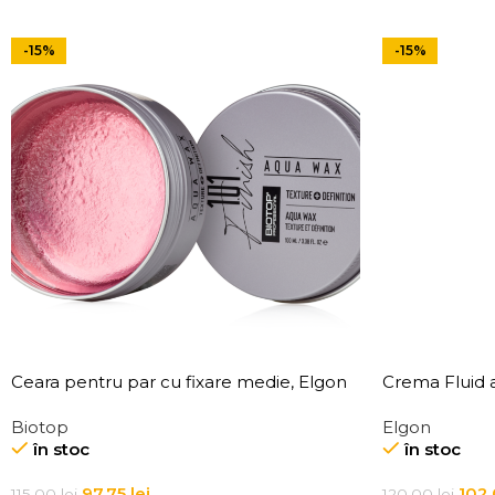
-15%
-15%
Ceara pentru par cu fixare medie, Elgon
Crema Fluid a
101 Aqua Wax Texture Definition
Affixx 4 Slick 
Biotop
Elgon
în stoc
în stoc
97,75
lei
102
115,00
lei
120,00
lei