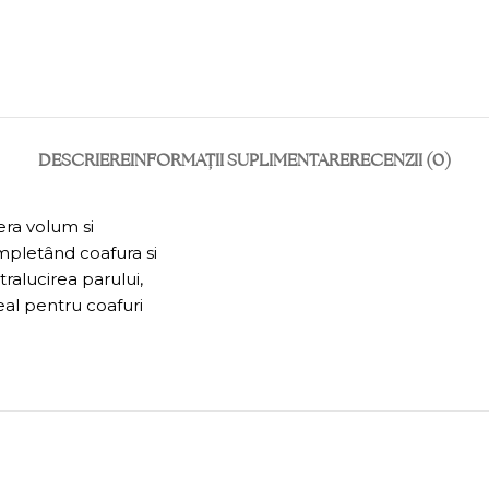
DESCRIERE
INFORMAȚII SUPLIMENTARE
RECENZII (0)
era volum si
ompletând coafura si
tralucirea parului,
deal pentru coafuri