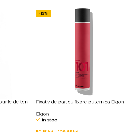
-15%
urile de ten
Fixativ de par, cu fixare puternica Elgon
kin Types
Affixx 101 Fix It Hairspray
Elgon
în stoc
50,15
lei
–
109,65
lei