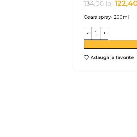
122,4
134,00
lei
Ceara spray- 200ml
Adaugă la favorite