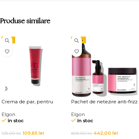
Produse similare
-15%
-27%
Crema de par, pentru
Pachet de netezire anti-frizz
definirea buclelor, Elgon
pentru par uscat si rebel cu
Elgon
Elgon
Affixx 83 Curl Creator
sampon 1000 ml, masca
în stoc
în stoc
Cream
500 ml si spray Elgon Yes
Smooth Big Size
109,65
lei
442,00
lei
129,00
lei
609,00
lei