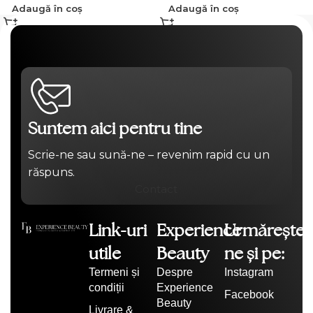
Adaugă în coș
Adaugă în coș
Suntem aici pentru tine
Scrie-ne sau sună-ne – revenim rapid cu un
răspuns.
Contact
Link-uri
Experience
Urmărește-
utile
Beauty
ne și pe:
Termeni și
Despre
Instagram
condiții
Experience
Facebook
Beauty
Livrare &