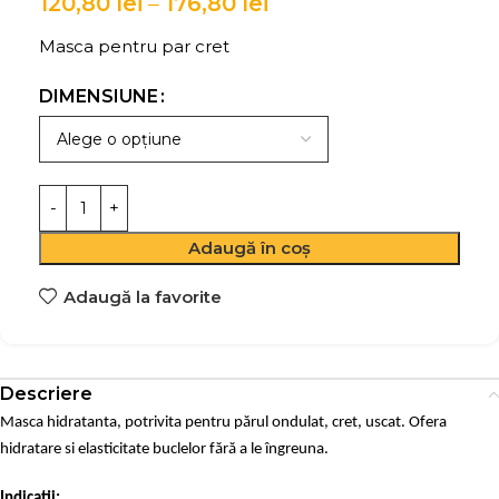
120,80
lei
–
176,80
lei
Masca pentru par cret
DIMENSIUNE
Adaugă în coș
Adaugă la favorite
Descriere
Masca hidratanta, potrivita pentru părul ondulat, cret, uscat. Ofera
hidratare si elasticitate buclelor fără a le îngreuna.
Indicatii: