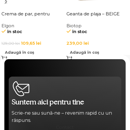
Crema de par, pentru
Geanta de plaja – BEIGE
definirea buclelor, Elgon
BEACH BAG
Elgon
Biotop
Affixx 83 Curl Creator
în stoc
în stoc
Cream
109,65
lei
239,00
lei
129,00
lei
Adaugă în coș
Adaugă în coș
Suntem aici pentru tine
Scrie-ne sau sună-ne – revenim rapid cu un
răspuns.
Contact