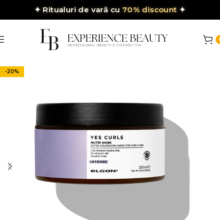
✦
Ritualuri de vară cu
70% discount
✦
-20%