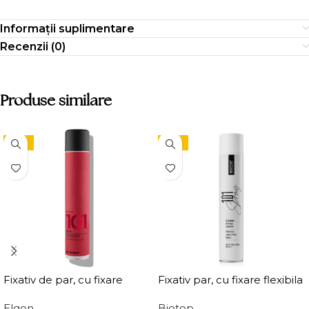
Informații suplimentare
Recenzii (0)
Produse similare
-15%
-15%
Fixativ de par, cu fixare
Fixativ par, cu fixare flexibila
puternica Elgon Affixx 101
Elgon 101 Extra Flex Hold
Elgon
Biotop
Fix It Hairspray
Hairspray