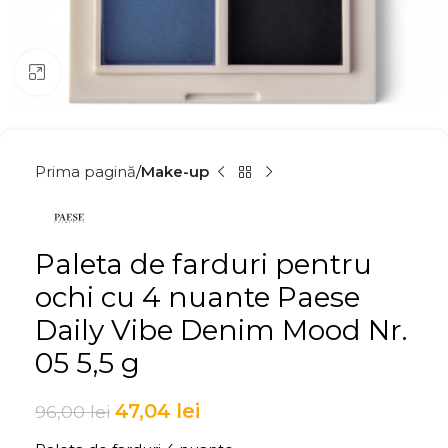
Click to enlarge
Prima pagină
Make-up
Paleta de farduri pentru
ochi cu 4 nuante Paese
Daily Vibe Denim Mood Nr.
05 5,5 g
47,04
lei
96,00
lei