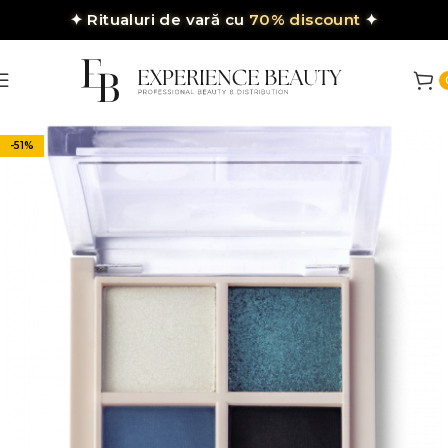
✦
Ritualuri de vară cu
70% discount
✦
-51%