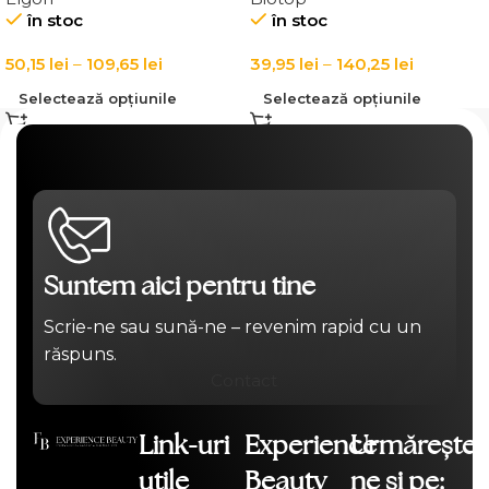
în stoc
în stoc
50,15
lei
–
109,65
lei
39,95
lei
–
140,25
lei
Selectează opțiunile
Selectează opțiunile
Suntem aici pentru tine
Scrie-ne sau sună-ne – revenim rapid cu un
răspuns.
Contact
Link-uri
Experience
Urmărește-
utile
Beauty
ne și pe: