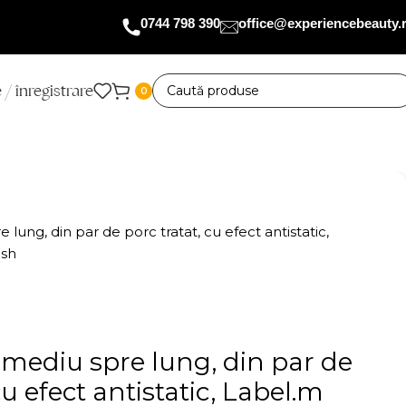
0744 798 390
office@experiencebeauty.
 / înregistrare
0
 lung, din par de porc tratat, cu efect antistatic,
ush
 mediu spre lung, din par de
cu efect antistatic, Label.m