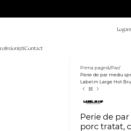
Logare
rofesioniști
Contact
Prima pagină
Par
Perie de par mediu spre
Label.m Large Hot Br
Perie de par
porc tratat, 