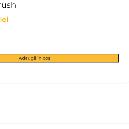
rush
lei
Adaugă în coș