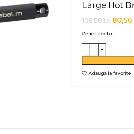
Large Hot B
80,56
106,00
lei
Perie Label.m
Adaugă la favorite