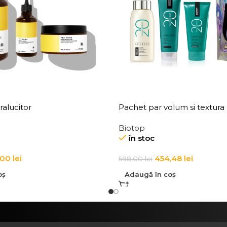
ralucitor
Pachet par volum si textura
Biotop
în stoc
,00
lei
454,48
lei
598,00
lei
oș
Adaugă în coș