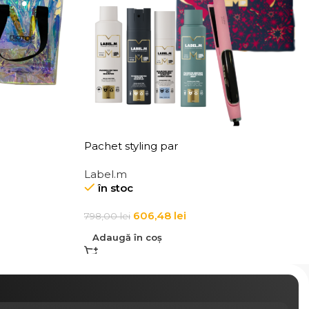
Pachet styling par
Label.m
în stoc
606,48
lei
798,00
lei
Adaugă în coș