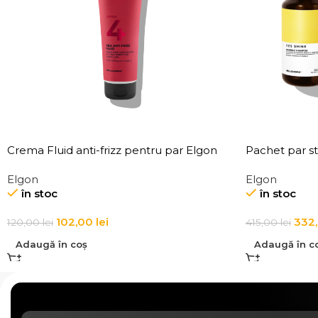
Crema Fluid anti-frizz pentru par Elgon
Pachet par st
Affixx 4 Slick Anti-Frizz Fluid
Elgon
Elgon
în stoc
în stoc
102,00
lei
332
120,00
lei
415,00
lei
Adaugă în coș
Adaugă în c