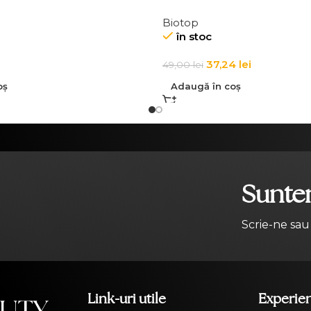
BAG
Biotop
în stoc
37,24
lei
49,00
lei
oș
Adaugă în coș
Suntem
Scrie-ne sau
Link-uri utile
Experie