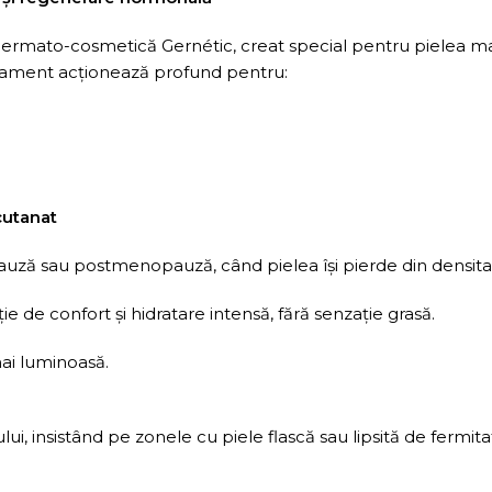
rmato-cosmetică Gernétic, creat special pentru pielea matu
ratament acționează profund pentru:
cutanat
ă sau postmenopauză, când pielea își pierde din densitate, 
ie de confort și hidratare intensă, fără senzație grasă.
mai luminoasă.
ului, insistând pe zonele cu piele flască sau lipsită de fermi