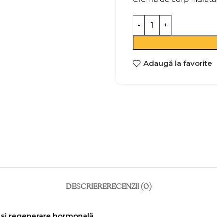
Adaugă la favorite
DESCRIERE
RECENZII (0)
e și regenerare hormonală