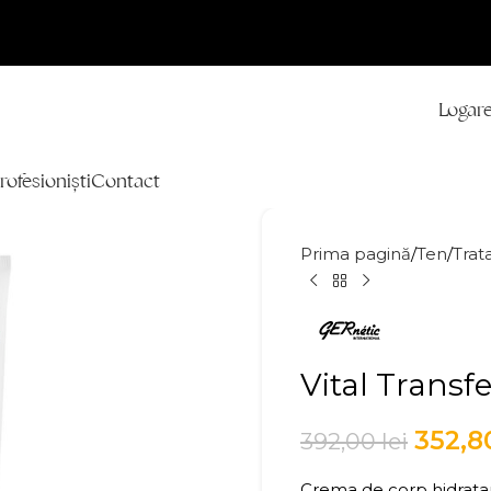
Logare
rofesioniști
Contact
Prima pagină
Ten
Tra
Vital Transf
352,
392,00
lei
Crema de corp hidrata