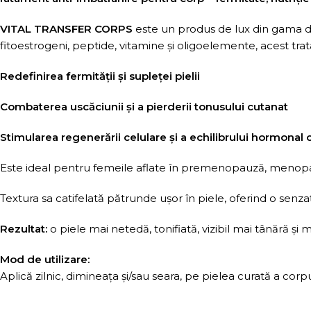
VITAL TRANSFER CORPS
este un produs de lux din gama de
fitoestrogeni, peptide, vitamine și oligoelemente, acest t
Redefinirea fermității și supleței pielii
Combaterea uscăciunii și a pierderii tonusului cutanat
Stimularea regenerării celulare și a echilibrului hormonal 
Este ideal pentru femeile aflate în premenopauză, menopauz
Textura sa catifelată pătrunde ușor în piele, oferind o senzaț
Rezultat:
o piele mai netedă, tonifiată, vizibil mai tânără și 
Mod de utilizare:
Aplică zilnic, dimineața și/sau seara, pe pielea curată a corp