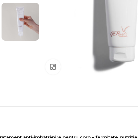
Click to enlarge
ratament anti-îmbătrânire pentru corp – fermitate, nutriți