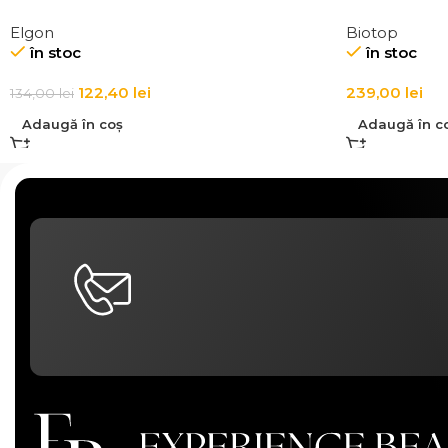
Elgon Affixx 44 Flex Hold Spray Wax
Elgon
Biotop
în stoc
în stoc
122,40
lei
239,00
lei
134,00
lei
Adaugă în coș
Adaugă în c