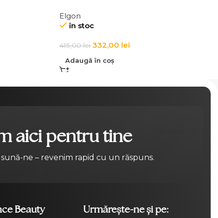
Elgon
în stoc
332,00
lei
415,00
lei
Adaugă în coș
 aici pentru tine
Contact
 sună-ne – revenim rapid cu un răspuns.
nce Beauty
Urmărește-ne și pe: