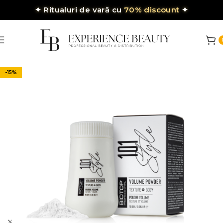
✦
Ritualuri de vară cu
70% discount
✦
-15%