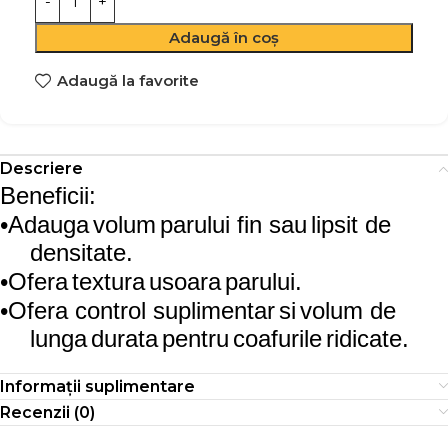
Adaugă în coș
Adaugă la favorite
Descriere
Beneficii:
•
Adauga
volum
parului
fin
sau
lipsit
de
densitate
.
•
Ofera
textura
usoara
parului
.
•
Ofera
control
suplimentar
si
volum
de
lunga
durata
pentru
coafurile
ridicate
.
Informații suplimentare
Recenzii (0)