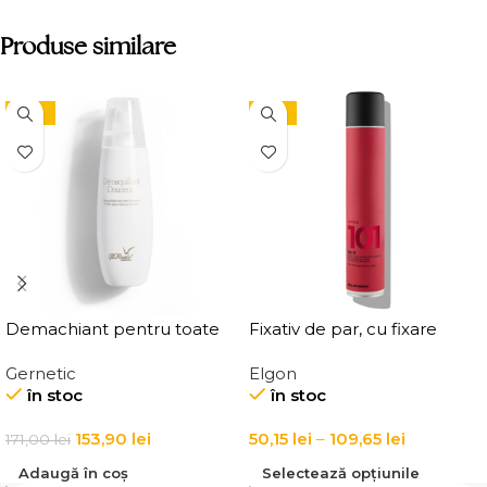
Produse similare
-10%
-15%
Demachiant pentru toate
Fixativ de par, cu fixare
tipurile de ten
puternica Elgon Affixx 101
Gernetic
Elgon
Demaquillant Douceur All
Fix It Hairspray
în stoc
în stoc
Skin Types Make-Up
Remover
153,90
lei
50,15
lei
–
109,65
lei
171,00
lei
Adaugă în coș
Selectează opțiunile