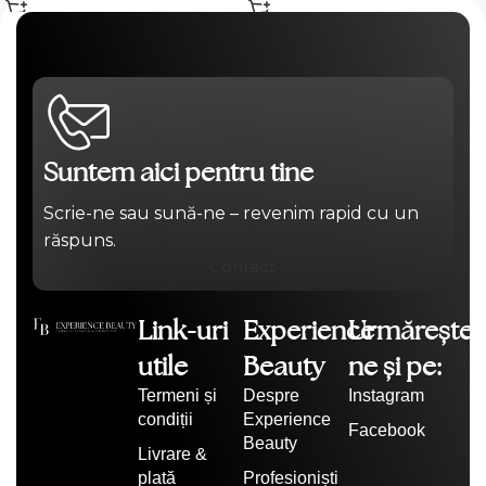
Suntem aici pentru tine
Scrie-ne sau sună-ne – revenim rapid cu un
răspuns.
Contact
Link-uri
Experience
Urmărește-
utile
Beauty
ne și pe:
Termeni și
Despre
Instagram
condiții
Experience
Facebook
Beauty
Livrare &
plată
Profesioniști