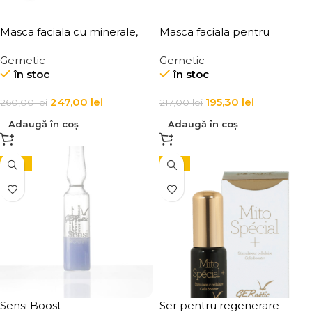
Masca faciala cu minerale,
Masca faciala pentru
anti-age pentru fermitate,
reconstructia si protejarea
Gernetic
Gernetic
hidratare si regenerare
tenului Immuno
în stoc
în stoc
Masque Marin
Restructuring Face Mask
247,00
lei
195,30
lei
260,00
lei
217,00
lei
Adaugă în coș
Adaugă în coș
-10%
-15%
Sensi Boost
Ser pentru regenerare