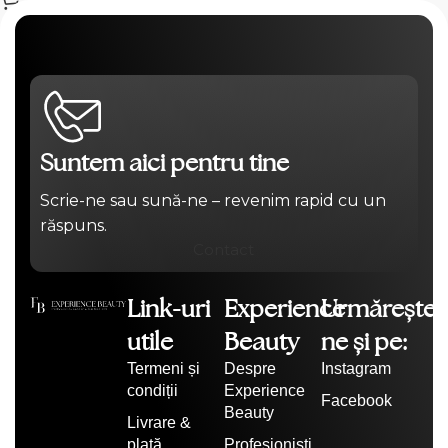
Suntem aici pentru tine
Scrie-ne sau sună-ne – revenim rapid cu un
răspuns.
Contact
Link-uri
Experience
Urmărește-
utile
Beauty
ne și pe:
Termeni și
Despre
Instagram
condiții
Experience
Facebook
Beauty
Livrare &
plată
Profesioniști