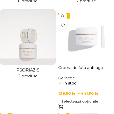
6 produse
2 produse
-10%
Crema de fata anti-age
PSORIAZIS
pentru fermitate si calmarea
2 produse
Gernetic
tenului, Myo Myosso Intense
în stoc
Soothing Cream
138,60
lei
–
441,90
lei
Selectează opțiunile