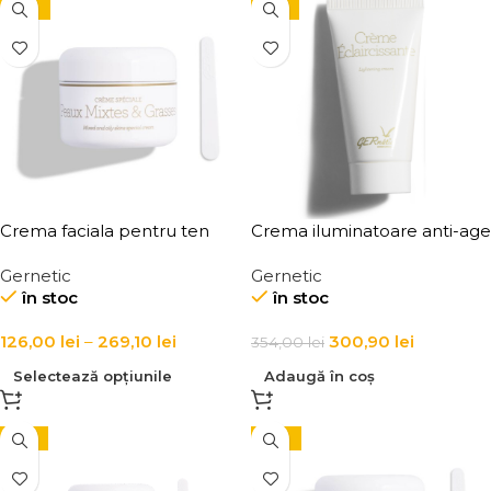
-10%
-15%
Crema faciala pentru ten
Crema iluminatoare anti-age
gras, mixt si cu imperfectiuni
pentru ten Creme
Gernetic
Gernetic
Peaux Mixtes & Grasses
Eclairscissante Lightening
în stoc
în stoc
Cream
126,00
lei
–
269,10
lei
300,90
lei
354,00
lei
Selectează opțiunile
Adaugă în coș
-15%
-10%