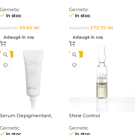
celulara, fermitate si
Gernetic
Gernetic
tonifierea tenului matur,
în stoc
în stoc
Mito Special + Face Cells
Booster
39,60
lei
273,70
lei
44,00
lei
322,00
lei
Adaugă în coș
Adaugă în coș
-15%
-10%
Serum Depigmentant,
Shine Control
Depigmenting Liquid
Gernetic
Gernetic
Concentrate
în stoc
în stoc