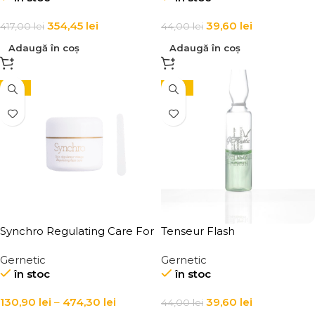
354,45
lei
39,60
lei
417,00
lei
44,00
lei
Adaugă în coș
Adaugă în coș
-15%
-10%
Synchro Regulating Care For
Tenseur Flash
The Face, Bust & Body
Gernetic
Gernetic
în stoc
în stoc
130,90
lei
–
474,30
lei
39,60
lei
44,00
lei