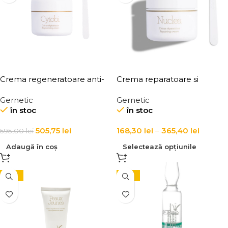
Crema regeneratoare anti-
Crema reparatoare si
age pentru toate tipurile de
regeneratoare pentru fata
Gernetic
Gernetic
ten Cytobi Regenerating
Nuclea Repairing Cream
în stoc
în stoc
Cream
505,75
lei
168,30
lei
–
365,40
lei
595,00
lei
Adaugă în coș
Selectează opțiunile
-10%
-10%