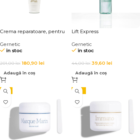
Crema reparatoare, pentru
Lift Express
ten acneic si cu
Gernetic
Gernetic
imperfectiuni, Peaux Jeunes
în stoc
în stoc
Skin Imperfections Cream
180,90
lei
39,60
lei
201,00
lei
44,00
lei
Adaugă în coș
Adaugă în coș
-5%
-10%