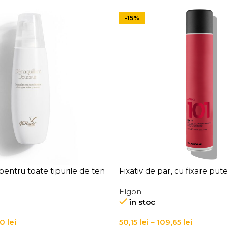
-15%
entru toate tipurile de ten
Fixativ de par, cu fixare put
 Douceur All Skin Types
Affixx 101 Fix It Hairspray
Elgon
mover
în stoc
90
lei
50,15
lei
–
109,65
lei