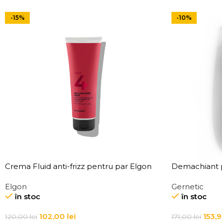
-15%
-10%
Crema Fluid anti-frizz pentru par Elgon
Demachiant p
Affixx 4 Slick Anti-Frizz Fluid
Demaquillant
Elgon
Gernetic
Make-Up Re
în stoc
în stoc
102,00
lei
153,
120,00
lei
171,00
lei