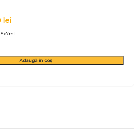
0
lei
- 8x7ml
Adaugă în coș