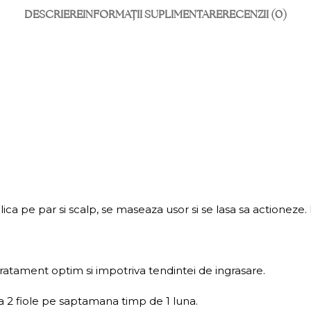
DESCRIERE
INFORMAȚII SUPLIMENTARE
RECENZII (0)
plica pe par si scalp, se maseaza usor si se lasa sa actioneze.
tament optim si impotriva tendintei de ingrasare.
a 2 fiole pe saptamana timp de 1 luna.