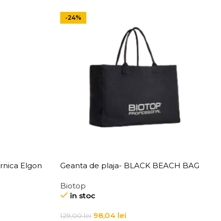
-24%
ernica Elgon
Geanta de plaja- BLACK BEACH BAG
Biotop
în stoc
98,04
lei
129,00
lei