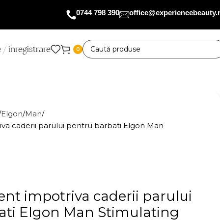
0744 798 390
office@experiencebeauty.
 / înregistrare
0
Elgon
Man
iva caderii parului pentru barbati Elgon Man
ent impotriva caderii parului
ati Elgon Man Stimulating