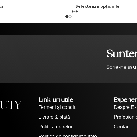
oș
Selectează opțiunile
Suntem
Scrie-ne sau
Link-uri utile
Experie
Termeni și condiții
Despre Ex
Livrare & plată
Profesioniș
Politica de retur
Contact
Politica de confidențialitate