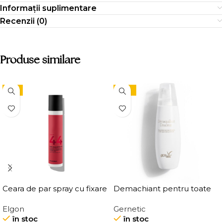
Informații suplimentare
Recenzii (0)
Produse similare
-9%
-10%
Ceara de par spray cu fixare
Demachiant pentru toate
flexibila, Elgon Affixx 44 Flex
tipurile de ten
Elgon
Gernetic
Hold Spray Wax
Demaquillant Douceur All
în stoc
în stoc
Skin Types Make-Up