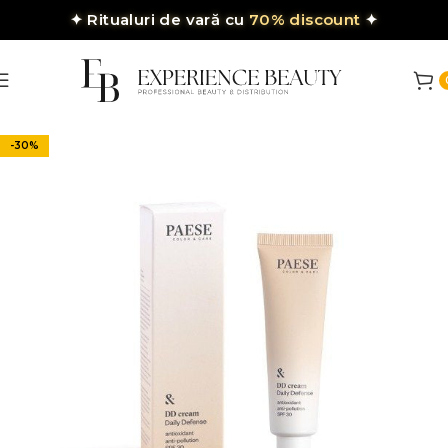
✦
Ritualuri de vară cu
70% discount
✦
-30%