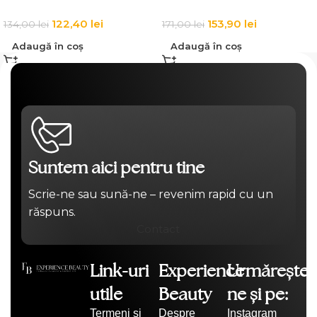
Remover
122,40
lei
153,90
lei
134,00
lei
171,00
lei
Adaugă în coș
Adaugă în coș
Suntem aici pentru tine
Scrie-ne sau sună-ne – revenim rapid cu un
răspuns.
Contact
Link-uri
Experience
Urmărește-
utile
Beauty
ne și pe:
Termeni și
Despre
Instagram