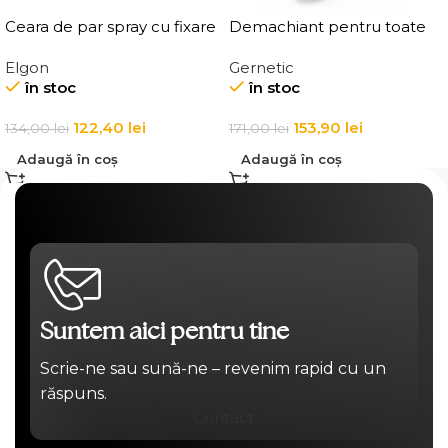
Ceara de par spray cu fixare
Demachiant pentru toate
flexibila, Elgon Affixx 44 Flex
tipurile de ten
Elgon
Gernetic
Hold Spray Wax
Demaquillant Douceur All
în stoc
în stoc
Skin Types Make-Up
Remover
122,40
lei
153,90
lei
134,00
lei
171,00
lei
Adaugă în coș
Adaugă în coș
Suntem aici pentru tine
Scrie-ne sau sună-ne – revenim rapid cu un
răspuns.
Contact