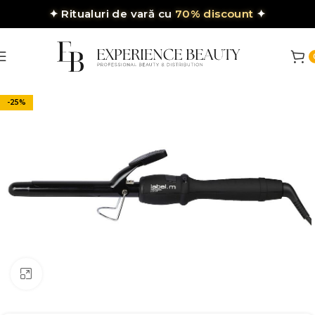
✦
Ritualuri de vară cu
70% discount
✦
-25%
Click to enlarge