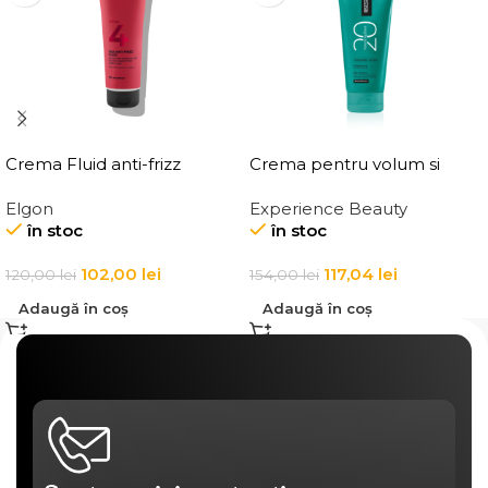
Crema Fluid anti-frizz
Crema pentru volum si
pentru par Elgon Affixx 4
ingrosarea firului de par
Elgon
Experience Beauty
Slick Anti-Frizz Fluid
Elgon 20 Volumizing
în stoc
în stoc
Thickening Cream
102,00
lei
117,04
lei
120,00
lei
154,00
lei
Adaugă în coș
Adaugă în coș