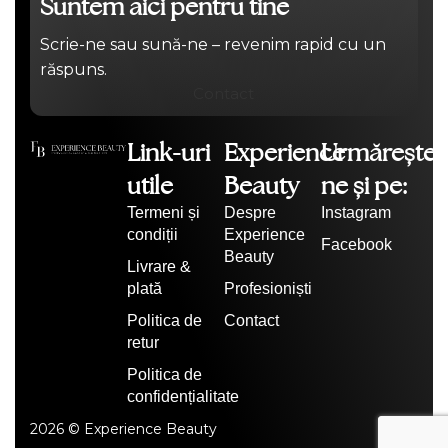
Suntem aici pentru tine
Scrie-ne sau sună-ne – revenim rapid cu un
răspuns.
Contact
Link-uri
Experience
Urmărește-
utile
Beauty
ne și pe:
Termeni și
Despre
Instagram
condiții
Experience
Facebook
Beauty
Livrare &
plată
Profesioniști
Politica de
Contact
retur
Politica de
confidențialitate
2026 © Experience Beauty