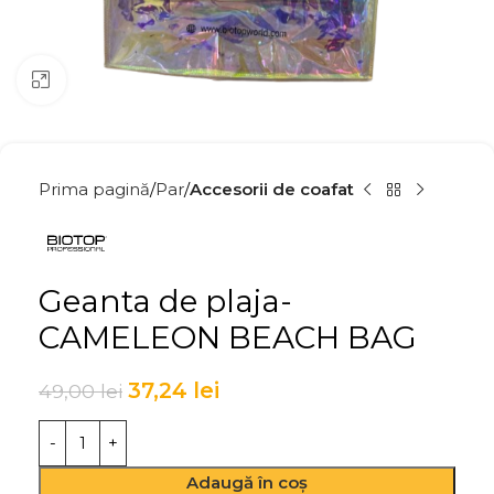
Click to enlarge
Prima pagină
Par
Accesorii de coafat
Geanta de plaja-
CAMELEON BEACH BAG
37,24
lei
49,00
lei
Adaugă în coș