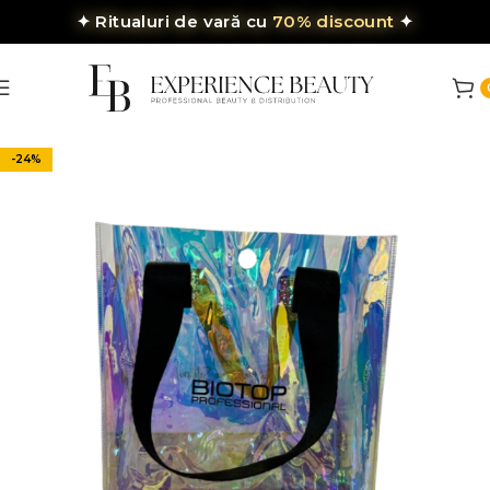
✦
Ritualuri de vară cu
70% discount
✦
-24%