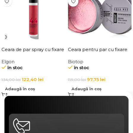
Ceara de par spray cu fixare
Ceara pentru par cu fixare
flexibila, Elgon Affixx 44 Flex
medie, Elgon 101 Aqua Wax
Elgon
Biotop
Hold Spray Wax
Texture Definition
în stoc
în stoc
122,40
lei
97,75
lei
134,00
lei
115,00
lei
Adaugă în coș
Adaugă în coș