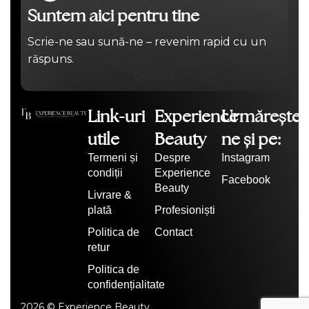
Suntem aici pentru tine
Scrie-ne sau sună-ne – revenim rapid cu un
răspuns.
Contact
Link-uri
Experience
Urmărește-
utile
Beauty
ne și pe:
Termeni și
Despre
Instagram
condiții
Experience
Facebook
Beauty
Livrare &
plată
Profesioniști
Politica de
Contact
retur
Politica de
confidențialitate
2026 © Experience Beauty