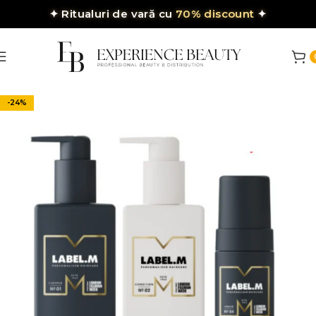
✦
Ritualuri de vară cu
70% discount
✦
-24%