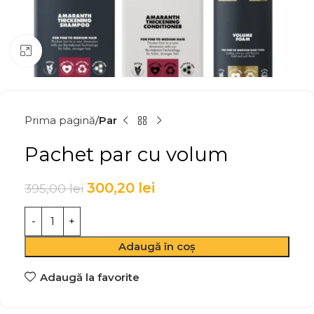
Click to enlarge
Prima pagină
Par
Pachet par cu volum
300,20
lei
395,00
lei
Adaugă în coș
Adaugă la favorite