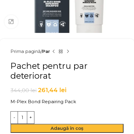
Click to enlarge
Prima pagină
Par
Pachet pentru par
deteriorat
261,44
lei
344,00
lei
M-Plex Bond Repairing Pack
Adaugă în coș