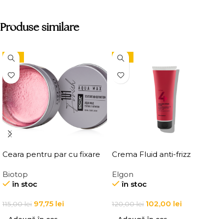
Produse similare
-15%
-15%
Ceara pentru par cu fixare
Crema Fluid anti-frizz
medie, Elgon 101 Aqua Wax
pentru par Elgon Affixx 4
Biotop
Elgon
Texture Definition
Slick Anti-Frizz Fluid
în stoc
în stoc
97,75
lei
102,00
lei
115,00
lei
120,00
lei