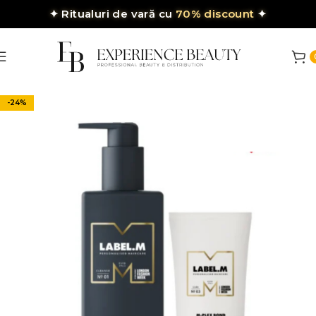
✦
Ritualuri de vară cu
70% discount
✦
-24%