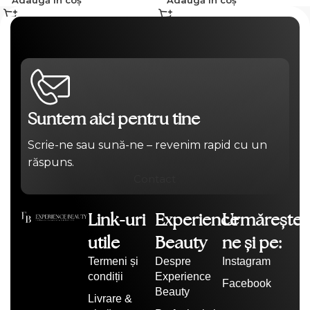
Adaugă în coș
Adaugă în coș
Suntem aici pentru tine
Scrie-ne sau sună-ne – revenim rapid cu un
răspuns.
Contact
Link-uri
Experience
Urmărește-
utile
Beauty
ne și pe:
Termeni și
Despre
Instagram
condiții
Experience
Facebook
Beauty
Livrare &