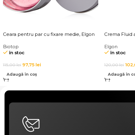
Ceara pentru par cu fixare medie, Elgon
Crema Fluid a
101 Aqua Wax Texture Definition
Affixx 4 Slick 
Biotop
Elgon
în stoc
în stoc
97,75
lei
102
115,00
lei
120,00
lei
Adaugă în coș
Adaugă în c