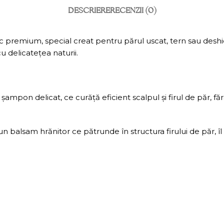
DESCRIERE
RECENZII (0)
nic premium, special creat pentru părul uscat, tern sau deshi
u delicatețea naturii.
șampon delicat, ce curăță eficient scalpul și firul de păr, fă
un balsam hrănitor ce pătrunde în structura firului de păr, îl 