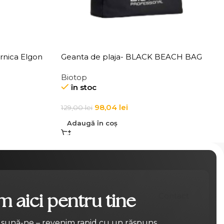
ernica Elgon
Geanta de plaja- BLACK BEACH BAG
Biotop
în stoc
98,04
lei
129,00
lei
Adaugă în coș
 aici pentru tine
Contact
 sună-ne – revenim rapid cu un răspuns.