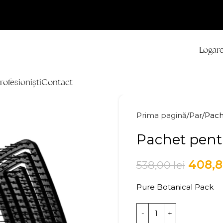
Logare
rofesioniști
Contact
Prima pagină
Par
Pach
Pachet pent
408,
538,00
lei
Pure Botanical Pack