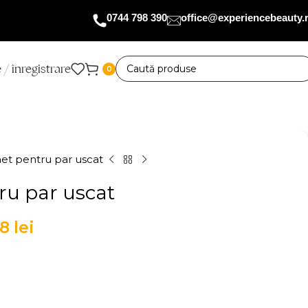
0744 798 390
office@experiencebeauty.
 / înregistrare
0
et pentru par uscat
ru par uscat
88
lei