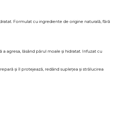
dratat. Formulat cu ingrediente de origine naturală, fără
ră a agresa, lăsând părul moale și hidratat. Infuzat cu
repară și îl protejează, redând suplețea și strălucirea