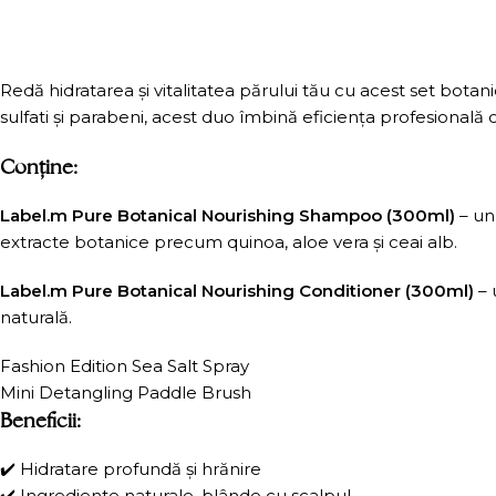
Redă hidratarea și vitalitatea părului tău cu acest set bota
sulfati și parabeni, acest duo îmbină eficiența profesională c
Conține:
Label.m Pure Botanical Nourishing Shampoo (300ml)
– un 
extracte botanice precum quinoa, aloe vera și ceai alb.
Label.m Pure Botanical Nourishing Conditioner (300ml)
– 
naturală.
Fashion Edition Sea Salt Spray
Mini Detangling Paddle Brush
Beneficii:
✔️ Hidratare profundă și hrănire
✔️ Ingrediente naturale, blânde cu scalpul