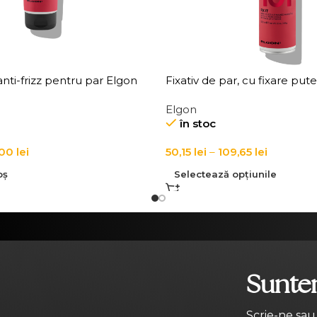
nti-frizz pentru par Elgon
Fixativ de par, cu fixare put
Anti-Frizz Fluid
Affixx 101 Fix It Hairspray
Elgon
în stoc
,00
lei
50,15
lei
–
109,65
lei
oș
Selectează opțiunile
Suntem
Scrie-ne sau