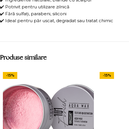
✔️ Potrivit pentru utilizare zilnică
✔️ Fără sulfați, parabeni, siliconi
✔️ Ideal pentru păr uscat, degradat sau tratat chimic
Produse similare
-15%
-15%