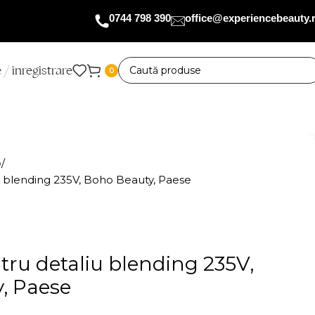
0744 798 390
office@experiencebeauty.
 / înregistrare
0
p
u blending 235V, Boho Beauty, Paese
ru detaliu blending 235V,
, Paese