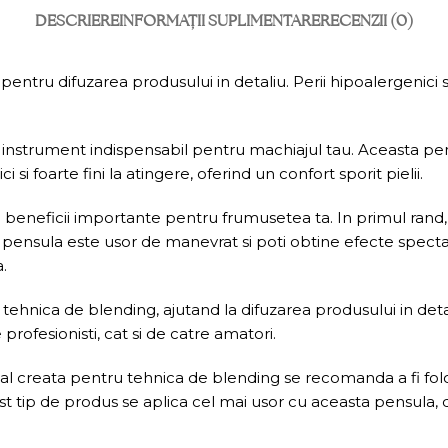
DESCRIERE
INFORMAȚII SUPLIMENTARE
RECENZII (0)
ntru difuzarea produsului in detaliu. Perii hipoalergenici sunt
nstrument indispensabil pentru machiajul tau. Aceasta pensu
i si foarte fini la atingere, oferind un confort sporit pielii.
eneficii importante pentru frumusetea ta. In primul rand, per
us, pensula este usor de manevrat si poti obtine efecte spec
.
tehnica de blending, ajutand la difuzarea produsului in detal
 profesionisti, cat si de catre amatori.
al creata pentru tehnica de blending se recomanda a fi fol
st tip de produs se aplica cel mai usor cu aceasta pensula, de