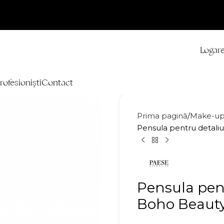
Logare
rofesioniști
Contact
Prima pagină
Make-u
Pensula pentru detali
Pensula pent
Boho Beauty