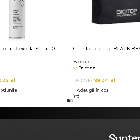
 fixare flexibila Elgon 101
Geanta de plaja- BLACK B
ld Hairspray
Biotop
în stoc
0,25
lei
98,04
lei
129,00
lei
pțiunile
Adaugă în coș
Suntem