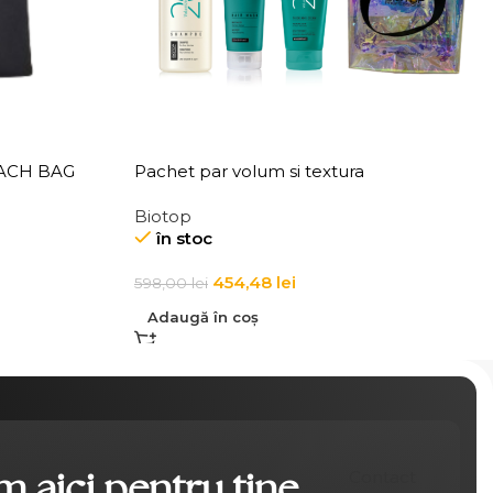
EACH BAG
Pachet par volum si textura
Biotop
în stoc
454,48
lei
598,00
lei
Adaugă în coș
 aici pentru tine
Contact