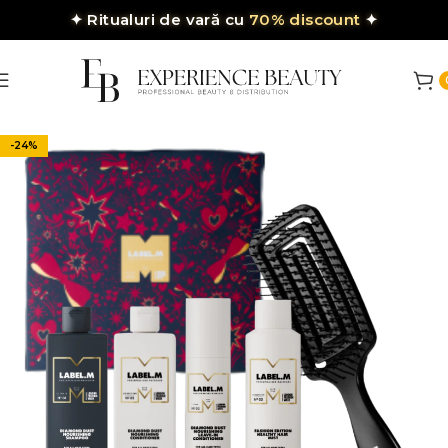
✦
Ritualuri de vară cu
70% discount
✦
-24%