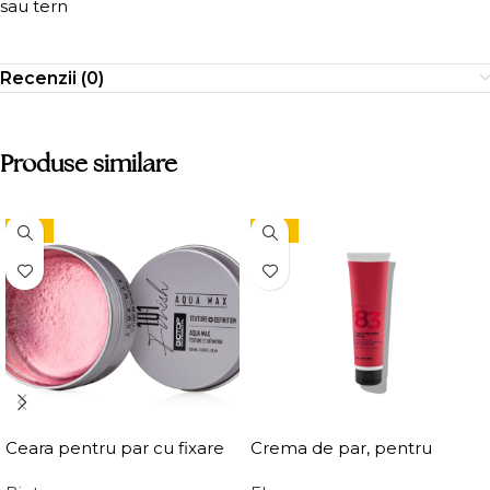
sau tern
Recenzii (0)
Produse similare
-15%
-15%
Ceara pentru par cu fixare
Crema de par, pentru
medie, Elgon 101 Aqua Wax
definirea buclelor, Elgon