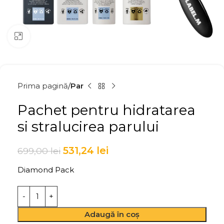
Click to enlarge
Prima pagină
Par
Pachet pentru hidratarea
si stralucirea parului
531,24
lei
699,00
lei
Diamond Pack
Adaugă în coș