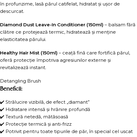
în profunzime, lasă părul catifelat, hidratat și ușor de
descurcat.
Diamond Dust Leave-In Conditioner (150ml)
– balsam fără
clătire ce protejează termic, hidratează și menține
elasticitatea părului.
Healthy Hair Mist (150ml)
– ceață fină care fortifică părul,
oferă protecție împotriva agresiunilor externe și
revitalizează instant.
Detangling Brush
Beneficii:
✔️ Strălucire vizibilă, de efect „diamant”
✔️ Hidratare intensă și hrănire profundă
✔️ Textură netedă, mătăsoasă
✔️ Protecție termică și anti-frizz
✔️ Potrivit pentru toate tipurile de păr, în special cel uscat