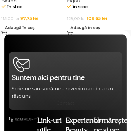
Biotop
Elgon
Texture Definition
Affixx 83 Curl Creator
în stoc
în stoc
Cream
97,75
lei
109,65
lei
115,00
lei
129,00
lei
Adaugă în coș
Adaugă în coș
Suntem aici pentru tine
Scrie-ne sau sună-ne – revenim rapid cu un
răspuns.
Contact
Link-uri
Experience
Urmărește-
utile
Beauty
ne și pe: