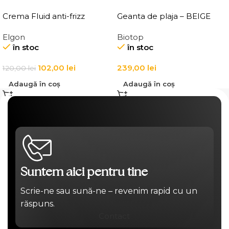
Crema Fluid anti-frizz
Geanta de plaja – BEIGE
pentru par Elgon Affixx 4
BEACH BAG
Elgon
Biotop
Slick Anti-Frizz Fluid
în stoc
în stoc
102,00
lei
239,00
lei
120,00
lei
Adaugă în coș
Adaugă în coș
Suntem aici pentru tine
Scrie-ne sau sună-ne – revenim rapid cu un
răspuns.
Contact