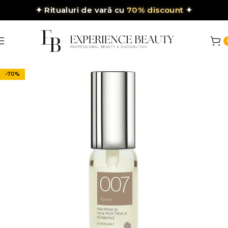
✦
Ritualuri de vară cu
70% discount
✦
-70%