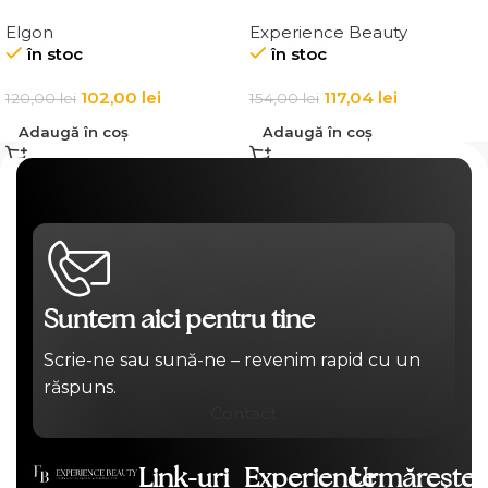
pentru par Elgon Affixx 4
ingrosarea firului de par
Elgon
Experience Beauty
Slick Anti-Frizz Fluid
Elgon 20 Volumizing
în stoc
în stoc
Thickening Cream
102,00
lei
117,04
lei
120,00
lei
154,00
lei
Adaugă în coș
Adaugă în coș
Suntem aici pentru tine
Scrie-ne sau sună-ne – revenim rapid cu un
răspuns.
Contact
Link-uri
Experience
Urmărește-