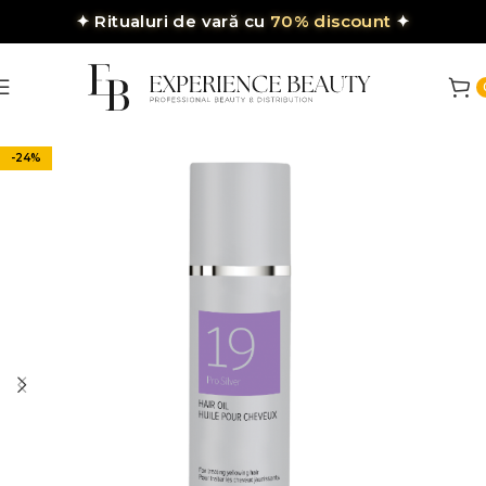
✦
Ritualuri de vară cu
70% discount
✦
-24%