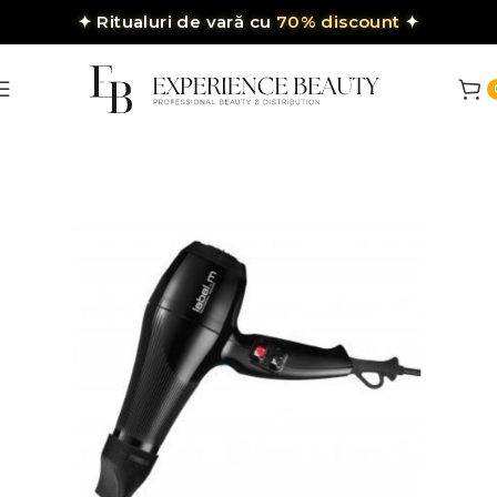
✦
Ritualuri de vară cu
70% discount
✦