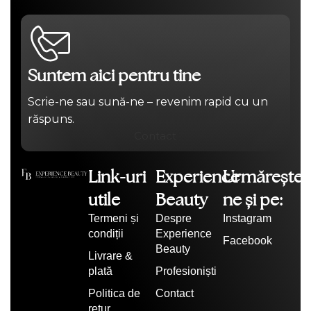
Suntem aici pentru tine
Scrie-ne sau sună-ne – revenim rapid cu un
răspuns.
Contact
Link-uri
Experience
Urmărește-
utile
Beauty
ne și pe:
Termeni și
Despre
Instagram
condiții
Experience
Facebook
Beauty
Livrare &
plată
Profesioniști
Politica de
Contact
retur