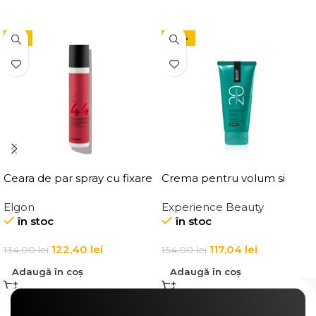
-9%
-24%
Ceara de par spray cu fixare
Crema pentru volum si
flexibila, Elgon Affixx 44 Flex
ingrosarea firului de par
Elgon
Experience Beauty
Hold Spray Wax
Elgon 20 Volumizing
în stoc
în stoc
Thickening Cream
122,40
lei
117,04
lei
134,00
lei
154,00
lei
Adaugă în coș
Adaugă în coș