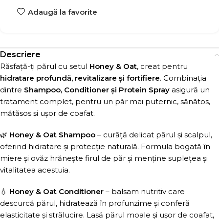
Adaugă la favorite
Descriere
Răsfață-ți părul cu setul
Honey & Oat
, creat pentru
hidratare profundă, revitalizare și fortifiere
. Combinația
dintre
Shampoo, Conditioner și Protein Spray
asigură un
tratament complet, pentru un păr mai puternic, sănătos,
mătăsos și ușor de coafat.
🌿
Honey & Oat Shampoo
– curăță delicat părul și scalpul,
oferind hidratare și protecție naturală. Formula bogată în
miere și ovăz hrănește firul de păr și menține suplețea și
vitalitatea acestuia.
💧
Honey & Oat Conditioner
– balsam nutritiv care
descurcă părul, hidratează în profunzime și conferă
elasticitate și strălucire. Lasă părul moale și ușor de coafat,