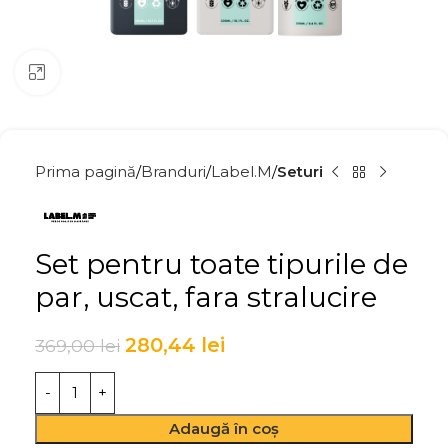
Click to enlarge
Prima pagină
Branduri
Label.M
Seturi
Set pentru toate tipurile de
par, uscat, fara stralucire
280,44
lei
369,00
lei
Adaugă în coș