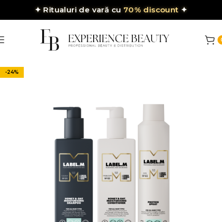
✦
Ritualuri de vară cu
70% discount
✦
-24%