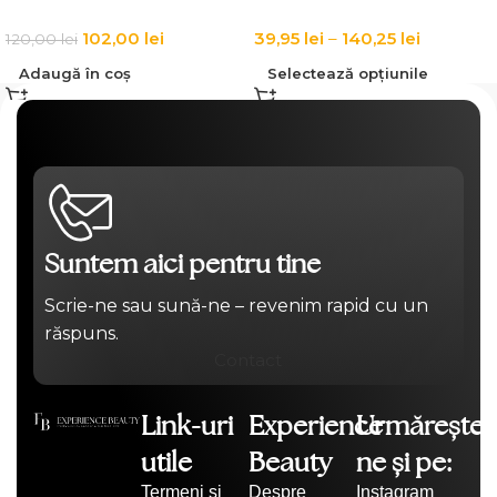
102,00
lei
39,95
lei
–
140,25
lei
120,00
lei
Adaugă în coș
Selectează opțiunile
Suntem aici pentru tine
Scrie-ne sau sună-ne – revenim rapid cu un
răspuns.
Contact
Link-uri
Experience
Urmărește-
utile
Beauty
ne și pe:
Termeni și
Despre
Instagram