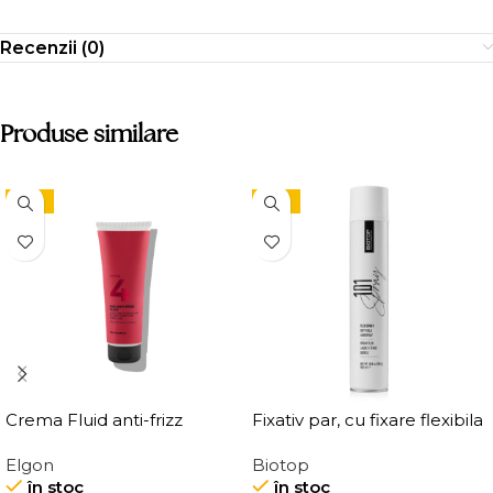
Recenzii (0)
Produse similare
-15%
-15%
Crema Fluid anti-frizz
Fixativ par, cu fixare flexibila
pentru par Elgon Affixx 4
Elgon 101 Extra Flex Hold
Elgon
Biotop
Slick Anti-Frizz Fluid
Hairspray
în stoc
în stoc