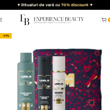
✦
Ritualuri de vară cu
70% discount
✦
-24%