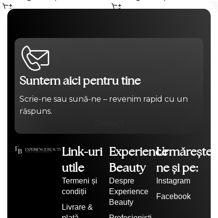
Suntem aici pentru tine
Scrie-ne sau sună-ne – revenim rapid cu un
răspuns.
Contact
Link-uri
Experience
Urmărește-
utile
Beauty
ne și pe:
Termeni și
Despre
Instagram
condiții
Experience
Facebook
Beauty
Livrare &
plată
Profesioniști