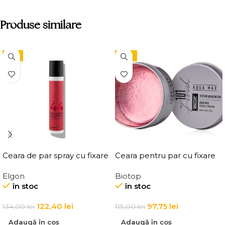
Produse similare
-9%
-15%
Ceara de par spray cu fixare
Ceara pentru par cu fixare
flexibila, Elgon Affixx 44 Flex
medie, Elgon 101 Aqua Wax
Elgon
Biotop
Hold Spray Wax
Texture Definition
în stoc
în stoc
122,40
lei
97,75
lei
134,00
lei
115,00
lei
Adaugă în coș
Adaugă în coș