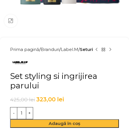
Click to enlarge
Prima pagină
Branduri
Label.M
Seturi
Set styling si ingrijirea
parului
323,00
lei
425,00
lei
Adaugă în coș