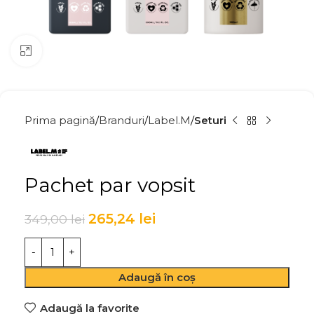
Click to enlarge
Prima pagină
Branduri
Label.M
Seturi
Pachet par vopsit
265,24
lei
349,00
lei
Adaugă în coș
Adaugă la favorite