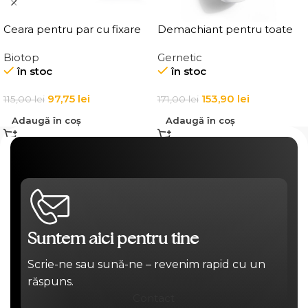
Ceara pentru par cu fixare
Demachiant pentru toate
medie, Elgon 101 Aqua Wax
tipurile de ten
Biotop
Gernetic
Texture Definition
Demaquillant Douceur All
în stoc
în stoc
Skin Types Make-Up
Remover
97,75
lei
153,90
lei
115,00
lei
171,00
lei
Adaugă în coș
Adaugă în coș
Suntem aici pentru tine
Scrie-ne sau sună-ne – revenim rapid cu un
răspuns.
Contact