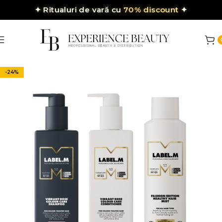
✦
Ritualuri de vară cu
70% discount
✦
-24%