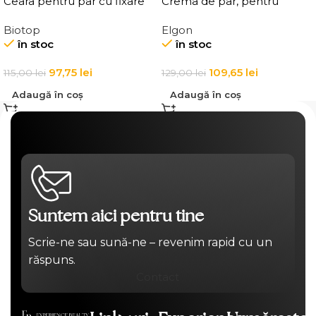
Ceara pentru par cu fixare
Crema de par, pentru
medie, Elgon 101 Aqua Wax
definirea buclelor, Elgon
Biotop
Elgon
Texture Definition
Affixx 83 Curl Creator
în stoc
în stoc
Cream
97,75
lei
109,65
lei
115,00
lei
129,00
lei
Adaugă în coș
Adaugă în coș
Suntem aici pentru tine
Scrie-ne sau sună-ne – revenim rapid cu un
răspuns.
Contact