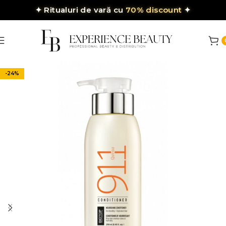
✦
Ritualuri de vară cu
70% discount
✦
-24%